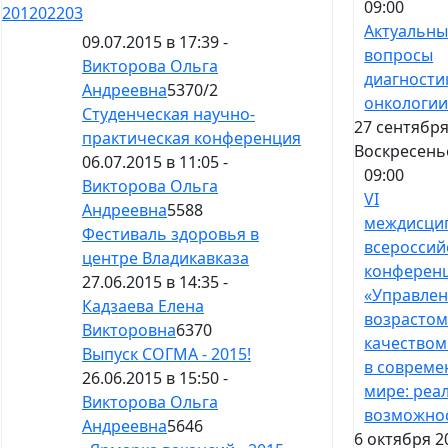
09:00
201
202
203
Актуальн
09.07.2015 в 17:39 -
вопросы
Викторова Ольга
диагности
Андреевна
5370
/
2
онкологи
Студенческая научно-
27 сентября
практическая конференция
Воскресень
06.07.2015 в 11:05 -
09:00
Викторова Ольга
VI
Андреевна
5588
междисци
Фестиваль здоровья в
всероссий
центре Владикавказа
конферен
27.06.2015 в 14:35 -
«Управле
Кадзаева Елена
возрастом
Викторовна
6370
качеством
Выпуск СОГМА - 2015!
в соврем
26.06.2015 в 15:50 -
мире: реа
Викторова Ольга
возможно
Андреевна
5646
6 октября 2