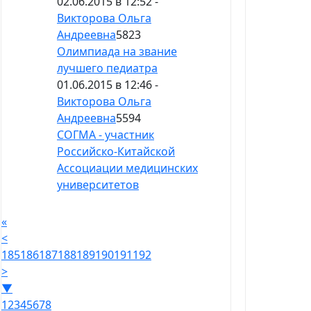
02.06.2015 в 12:52 -
Викторова Ольга
Андреевна
5823
Олимпиада на звание
лучшего педиатра
01.06.2015 в 12:46 -
Викторова Ольга
Андреевна
5594
СОГМА - участник
Российско-Китайской
Ассоциации медицинских
университетов
«
<
185
186
187
188
189
190
191
192
>
▼
1
2
3
4
5
6
7
8