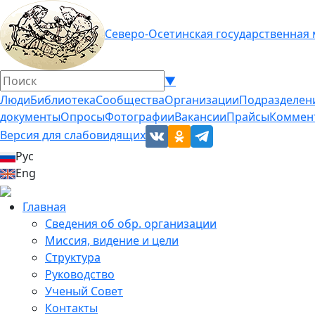
Северо-Осетинская государственная
▼
Люди
Библиотека
Сообщества
Организации
Подразделен
документы
Опросы
Фотографии
Вакансии
Прайсы
Коммен
Версия для слабовидящих
Рус
Eng
Главная
Сведения об обр. организации
Миссия, видение и цели
Структура
Руководство
Ученый Совет
Контакты