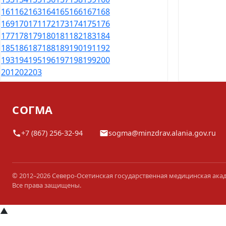
161
162
163
164
165
166
167
168
169
170
171
172
173
174
175
176
177
178
179
180
181
182
183
184
185
186
187
188
189
190
191
192
193
194
195
196
197
198
199
200
201
202
203
СОГМА
+7 (867) 256-32-94
sogma@minzdrav.alania.gov.ru
© 2012–2026 Северо-Осетинская государственная медицинская ака
Все права защищены.
▲