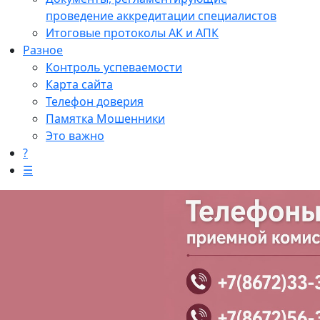
проведение аккредитации специалистов
Итоговые протоколы АК и АПК
Разное
Контроль успеваемости
Карта сайта
Телефон доверия
Памятка Мошенники
Это важно
?
☰