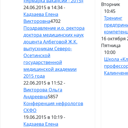
«Ярмарка вакансий - 2015»
Вторник
24.06.2015 в 14:34 -
10:45
Кадзаева Елена
Тренинг
Викторовна
4702
предприн
Поздравление и.о. ректора
компетен
доктора медицинских наук
16 октября 
доцента Албеговой Ж.К.
Пятница
выпускникам Северо-
10:00
Осетинской
Школа «К
государственной
профессо
медицинской академии
Калинчен
2015 года
22.06.2015 в 11:52 -
Викторова Ольга
Андреевна
5857
Конференция нефрологов
СКФО
19.06.2015 в 10:19 -
Кадзаева Елена