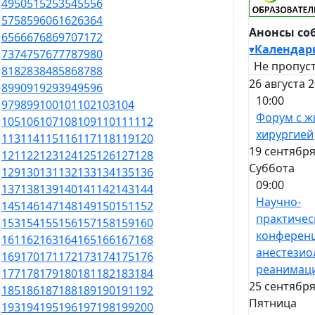
49
50
51
52
53
54
55
56
57
58
59
60
61
62
63
64
Анонсы со
65
66
67
68
69
70
71
72
▾
Календар
73
74
75
76
77
78
79
80
Не пропуст
81
82
83
84
85
86
87
88
26 августа 
89
90
91
92
93
94
95
96
10:00
97
98
99
100
101
102
103
104
Форум с ж
105
106
107
108
109
110
111
112
хирургией
113
114
115
116
117
118
119
120
19 сентября
121
122
123
124
125
126
127
128
Суббота
129
130
131
132
133
134
135
136
09:00
137
138
139
140
141
142
143
144
Научно-
145
146
147
148
149
150
151
152
практичес
153
154
155
156
157
158
159
160
конферен
161
162
163
164
165
166
167
168
анестезио
169
170
171
172
173
174
175
176
реанимац
177
178
179
180
181
182
183
184
25 сентября
185
186
187
188
189
190
191
192
Пятница
193
194
195
196
197
198
199
200