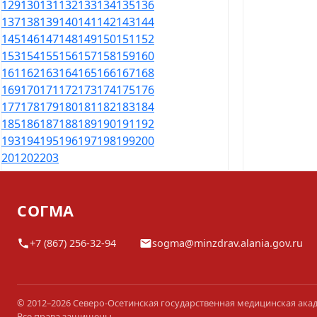
129
130
131
132
133
134
135
136
137
138
139
140
141
142
143
144
145
146
147
148
149
150
151
152
153
154
155
156
157
158
159
160
161
162
163
164
165
166
167
168
169
170
171
172
173
174
175
176
177
178
179
180
181
182
183
184
185
186
187
188
189
190
191
192
193
194
195
196
197
198
199
200
201
202
203
СОГМА
+7 (867) 256-32-94
sogma@minzdrav.alania.gov.ru
© 2012–2026 Северо-Осетинская государственная медицинская ака
Все права защищены.