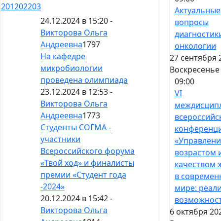
201
202
203
Актуальные
24.12.2024 в 15:20 -
вопросы
Викторова Ольга
диагностик
Андреевна
1797
онкологии
На кафедре
27 сентября 
микробиологии
Воскресенье
проведена олимпиада
09:00
23.12.2024 в 12:53 -
VI
Викторова Ольга
междисцип
Андреевна
1773
всероссийс
Студенты СОГМА -
конференц
участники
«Управлени
Всероссийского форума
возрастом 
«Твой ход» и финалисты
качеством 
премии «Студент года
в современ
-2024»
мире: реал
20.12.2024 в 15:42 -
возможнос
Викторова Ольга
6 октября 20