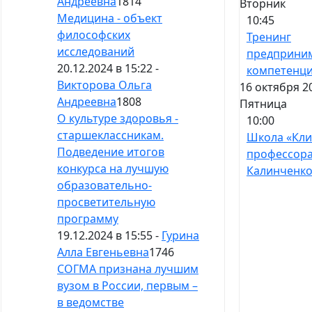
Андреевна
1814
Вторник
Медицина - объект
10:45
философских
Тренинг
исследований
предприни
20.12.2024 в 15:22 -
компетенц
Викторова Ольга
16 октября 2
Андреевна
1808
Пятница
О культуре здоровья -
10:00
старшеклассникам.
Школа «Кл
Подведение итогов
профессор
конкурса на лучшую
Калинченко
образовательно-
просветительную
программу
19.12.2024 в 15:55 -
Гурина
Алла Евгеньевна
1746
СОГМА признана лучшим
вузом в России, первым –
в ведомстве