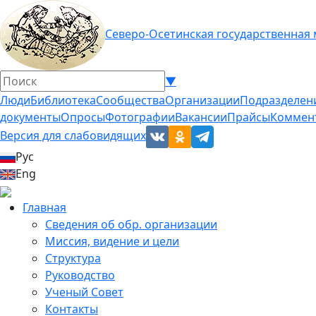
Северо-Осетинская государственная
▼
Люди
Библиотека
Сообщества
Организации
Подразделен
документы
Опросы
Фотографии
Вакансии
Прайсы
Коммен
Версия для слабовидящих
Рус
Eng
Главная
Сведения об обр. организации
Миссия, видение и цели
Структура
Руководство
Ученый Совет
Контакты