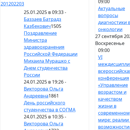
09:00
201
202
203
Актуальные
25.01.2025 в 09:33 -
вопросы
Баззаев Батрадз
диагностики 
Казбекович
1505
онкологии
Поздравление
27 сентября 20
Министра
Воскресенье
здравоохранения
09:00
Российской Федерации
VI
Михаила Мурашко с
междисципли
Днем студенчества
всероссийска
России
конференция
24.01.2025 в 19:26 -
«Управление
Викторова Ольга
возрастом и
Андреевна
1861
качеством
День российского
жизни в
студенчества в СОГМА
современном
24.01.2025 в 10:35 -
мире: реалии
Викторова Ольга
возможности