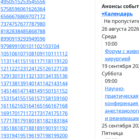
49
50
51
52
53
54
55
56
Анонсы собы
57
58
59
60
61
62
63
64
▾
Календарь
65
66
67
68
69
70
71
72
Не пропустите
73
74
75
76
77
78
79
80
26 августа 2026
81
82
83
84
85
86
87
88
Среда
89
90
91
92
93
94
95
96
10:00
97
98
99
100
101
102
103
104
Форум с жив
105
106
107
108
109
110
111
112
хирургией
113
114
115
116
117
118
119
120
19 сентября 20
121
122
123
124
125
126
127
128
Суббота
129
130
131
132
133
134
135
136
09:00
137
138
139
140
141
142
143
144
Научно-
145
146
147
148
149
150
151
152
практическая
153
154
155
156
157
158
159
160
конференция
161
162
163
164
165
166
167
168
анестезиолог
169
170
171
172
173
174
175
176
и реанимаци
177
178
179
180
181
182
183
184
25 сентября 20
185
186
187
188
189
190
191
192
Пятница
193
194
195
196
197
198
199
200