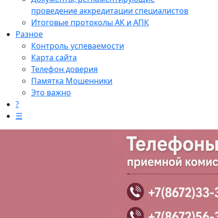
проведение аккредитации специалистов
Итоговые протоколы АК и АПК
Разное
Контроль успеваемости
Карта сайта
Телефон доверия
Памятка Мошенники
Это важно
?
☰