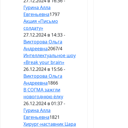
27.12.2024 в 16:36 -
Гурина Алла
Евгеньевна
1797
Акция «Письмо
солдату»
27.12.2024 в 14:33 -
Викторова Ольга
Андреевна
2067
/
4
Интеллектуальное шоу
«Break your brain»
26.12.2024 в 15:56 -
Викторова Ольга
Андреевна
1866
В СОГМА зажгли
новогоднюю ёлку
26.12.2024 в 01:37 -
Гурина Алла
Евгеньевна
1821
Хирург-наставник Цара