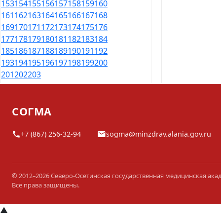
153
154
155
156
157
158
159
160
161
162
163
164
165
166
167
168
169
170
171
172
173
174
175
176
177
178
179
180
181
182
183
184
185
186
187
188
189
190
191
192
193
194
195
196
197
198
199
200
201
202
203
СОГМА
+7 (867) 256-32-94
sogma@minzdrav.alania.gov.ru
© 2012–2026 Северо-Осетинская государственная медицинская ака
Все права защищены.
▲