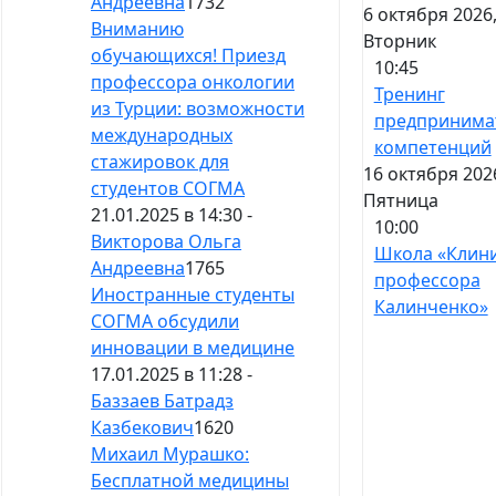
Андреевна
1732
6 октября 2026
Вниманию
Вторник
обучающихся! Приезд
10:45
профессора онкологии
Тренинг
из Турции: возможности
предпринима
международных
компетенций
стажировок для
16 октября 202
студентов СОГМА
Пятница
21.01.2025 в 14:30 -
10:00
Викторова Ольга
Школа «Клин
Андреевна
1765
профессора
Иностранные студенты
Калинченко»
СОГМА обсудили
инновации в медицине
17.01.2025 в 11:28 -
Баззаев Батрадз
Казбекович
1620
Михаил Мурашко:
Бесплатной медицины