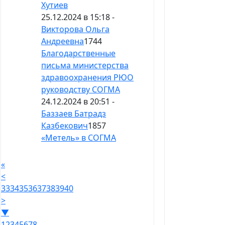
Хутиев
25.12.2024 в 15:18 -
Викторова Ольга
Андреевна
1744
Благодарственные
письма министерства
здравоохранения РЮО
руководству СОГМА
24.12.2024 в 20:51 -
Баззаев Батрадз
Казбекович
1857
«Метель» в СОГМА
«
<
33
34
35
36
37
38
39
40
>
▼
1
2
3
4
5
6
7
8