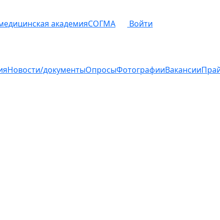
 медицинская академия
СОГМА
Войти
ия
Новости/документы
Опросы
Фотографии
Вакансии
Пра