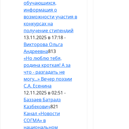
обучающихся,
информация о
возможности участия в
конкурсах на
получение стипендий
13.11.2025 в 17:18 -
Викторова Ольга
Андреевна
813
«Но люблю тебя,
родина кроткая! А за
что - разгадать не
могу...» Вечер поэзии
С.А. Есенина
12.11.2025 в 02:51 -
Баззаев Батрадз
Казбекович
821
Канал «Новости
СОГМА» в
национальном