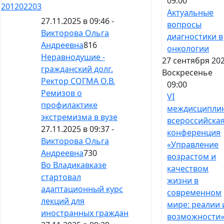
09:00
201
202
203
Актуальные
27.11.2025 в 09:46 -
вопросы
Викторова Ольга
диагностики в
Андреевна
816
онкологии
Неравнодушие -
27 сентября 202
гражданский долг.
Воскресенье
Ректор СОГМА О.В.
09:00
Ремизов о
VI
профилактике
междисципли
экстремизма в вузе
всероссийска
27.11.2025 в 09:37 -
конференция
Викторова Ольга
«Управление
Андреевна
730
возрастом и
Во Владикавказе
качеством
стартовал
жизни в
адаптационный курс
современном
лекций для
мире: реалии 
иностранных граждан
возможности