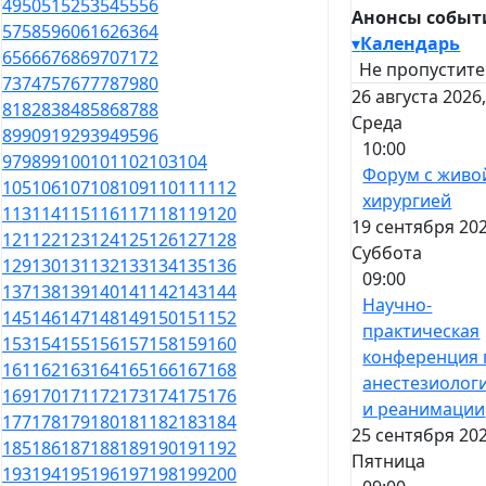
49
50
51
52
53
54
55
56
Анонсы событ
57
58
59
60
61
62
63
64
▾
Календарь
65
66
67
68
69
70
71
72
Не пропустите
73
74
75
76
77
78
79
80
26 августа 2026
81
82
83
84
85
86
87
88
Среда
89
90
91
92
93
94
95
96
10:00
97
98
99
100
101
102
103
104
Форум с живо
105
106
107
108
109
110
111
112
хирургией
113
114
115
116
117
118
119
120
19 сентября 202
121
122
123
124
125
126
127
128
Суббота
129
130
131
132
133
134
135
136
09:00
137
138
139
140
141
142
143
144
Научно-
145
146
147
148
149
150
151
152
практическая
153
154
155
156
157
158
159
160
конференция 
161
162
163
164
165
166
167
168
анестезиолог
169
170
171
172
173
174
175
176
и реанимации
177
178
179
180
181
182
183
184
25 сентября 202
185
186
187
188
189
190
191
192
Пятница
193
194
195
196
197
198
199
200