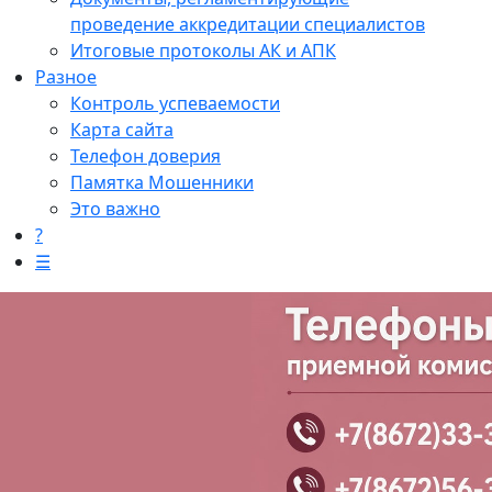
проведение аккредитации специалистов
Итоговые протоколы АК и АПК
Разное
Контроль успеваемости
Карта сайта
Телефон доверия
Памятка Мошенники
Это важно
?
☰