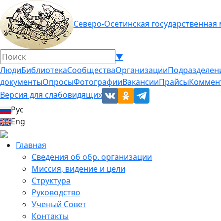
Северо-Осетинская государственная
▼
Люди
Библиотека
Сообщества
Организации
Подразделен
документы
Опросы
Фотографии
Вакансии
Прайсы
Коммен
Версия для слабовидящих
Рус
Eng
Главная
Сведения об обр. организации
Миссия, видение и цели
Структура
Руководство
Ученый Совет
Контакты