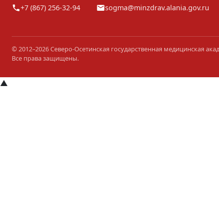
+7 (867) 256-32-94
sogma@minzdrav.alania.gov.ru
© 2012–2026 Северо-Осетинская государственная медицинская ака
Все права защищены.
▲