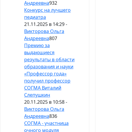
Андреевна
932
Конкурс на лучшего
педиатра
21.11.2025 в 14:29 -
Викторова Ольга
Андреевна
807
Премию за
выдающиеся
результаты в области
образования и науки
«Профессор года»
получил профессор
СОГМА Виталий
Слепушкин
20.11.2025 в 10:58 -
Викторова Ольга
Андреевна
836
СОГМА - участница
очного модуля