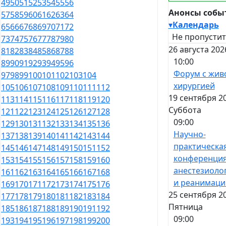
49
50
51
52
53
54
55
56
Анонсы собы
57
58
59
60
61
62
63
64
▾
Календарь
65
66
67
68
69
70
71
72
Не пропустит
73
74
75
76
77
78
79
80
26 августа 202
81
82
83
84
85
86
87
88
10:00
89
90
91
92
93
94
95
96
Форум с жив
97
98
99
100
101
102
103
104
хирургией
105
106
107
108
109
110
111
112
19 сентября 20
113
114
115
116
117
118
119
120
Суббота
121
122
123
124
125
126
127
128
09:00
129
130
131
132
133
134
135
136
Научно-
137
138
139
140
141
142
143
144
практическа
145
146
147
148
149
150
151
152
конференция
153
154
155
156
157
158
159
160
анестезиоло
161
162
163
164
165
166
167
168
и реанимаци
169
170
171
172
173
174
175
176
25 сентября 20
177
178
179
180
181
182
183
184
Пятница
185
186
187
188
189
190
191
192
09:00
193
194
195
196
197
198
199
200