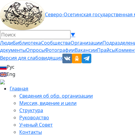
Северо-Осетинская государственная
▼
Люди
Библиотека
Сообщества
Организации
Подразделен
документы
Опросы
Фотографии
Вакансии
Прайсы
Коммен
Версия для слабовидящих
Рус
Eng
Главная
Сведения об обр. организации
Миссия, видение и цели
Структура
Руководство
Ученый Совет
Контакты