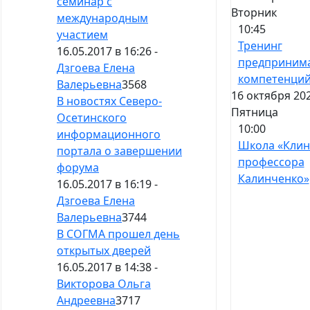
семинар с
Вторник
международным
10:45
участием
Тренинг
16.05.2017 в 16:26 -
предпринима
Дзгоева Елена
компетенци
Валерьевна
3568
16 октября 202
В новостях Северо-
Пятница
Осетинского
10:00
информационного
Школа «Клин
портала о завершении
профессора
форума
Калинченко»
16.05.2017 в 16:19 -
Дзгоева Елена
Валерьевна
3744
В СОГМА прошел день
открытых дверей
16.05.2017 в 14:38 -
Викторова Ольга
Андреевна
3717