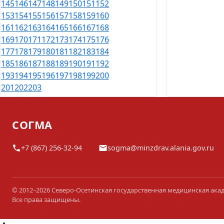
145
146
147
148
149
150
151
152
153
154
155
156
157
158
159
160
161
162
163
164
165
166
167
168
169
170
171
172
173
174
175
176
177
178
179
180
181
182
183
184
185
186
187
188
189
190
191
192
193
194
195
196
197
198
199
200
201
202
203
СОГМА
+7 (867) 256-32-94
sogma@minzdrav.alania.gov.ru
© 2012–2026 Северо-Осетинская государственная медицинская ака
Все права защищены.