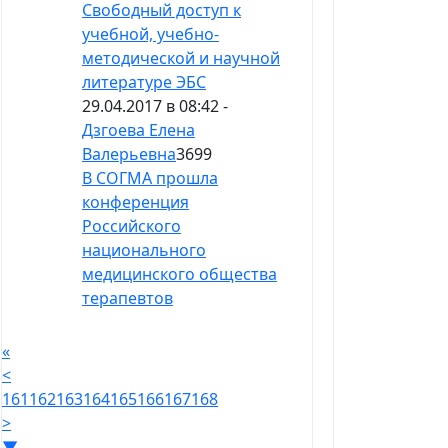
Свободный доступ к
учебной, учебно-
методической и научной
литературе ЭБС
29.04.2017 в 08:42 -
Дзгоева Елена
Валерьевна
3699
В СОГМА прошла
конференция
Российского
национального
медицинского общества
терапевтов
«
<
161
162
163
164
165
166
167
168
>
▼