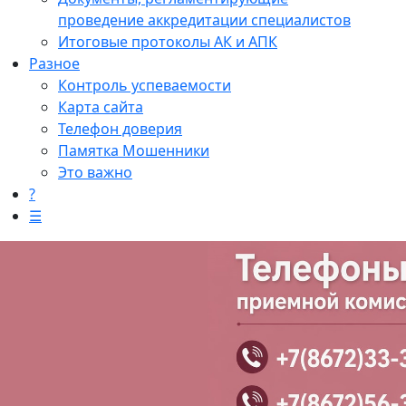
проведение аккредитации специалистов
Итоговые протоколы АК и АПК
Разное
Контроль успеваемости
Карта сайта
Телефон доверия
Памятка Мошенники
Это важно
?
☰