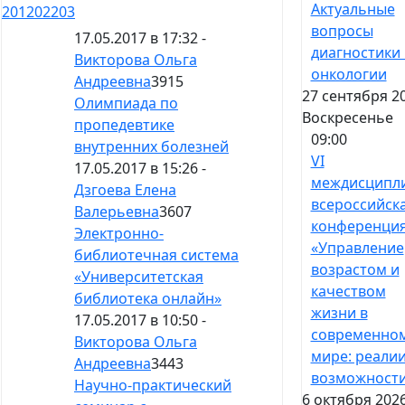
Актуальные
201
202
203
вопросы
17.05.2017 в 17:32 -
диагностики 
Викторова Ольга
онкологии
Андреевна
3915
27 сентября 20
Олимпиада по
Воскресенье
пропедевтике
09:00
внутренних болезней
VI
17.05.2017 в 15:26 -
междисципл
Дзгоева Елена
всероссийск
Валерьевна
3607
конференци
Электронно-
«Управление
библиотечная система
возрастом и
«Университетская
качеством
библиотека онлайн»
жизни в
17.05.2017 в 10:50 -
современно
Викторова Ольга
мире: реалии
Андреевна
3443
возможност
Научно-практический
6 октября 2026