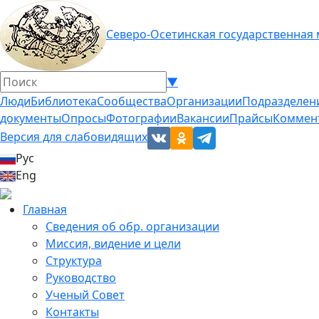
Северо-Осетинская государственная
▼
Люди
Библиотека
Сообщества
Организации
Подразделен
документы
Опросы
Фотографии
Вакансии
Прайсы
Коммен
Версия для слабовидящих
Рус
Eng
Главная
Сведения об обр. организации
Миссия, видение и цели
Структура
Руководство
Ученый Совет
Контакты