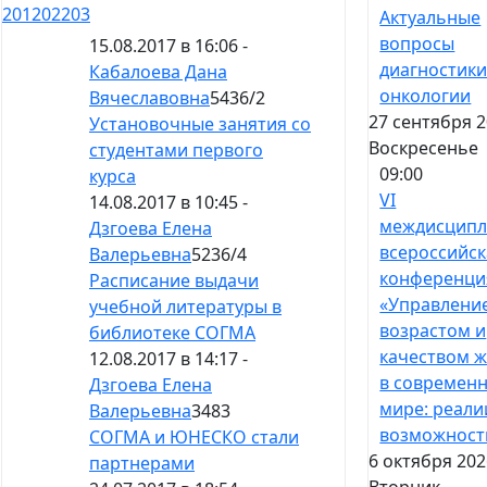
201
202
203
Актуальные
вопросы
15.08.2017 в 16:06 -
диагностики
Кабалоева Дана
онкологии
Вячеславовна
5436
/
2
27 сентября 2
Установочные занятия со
Воскресенье
студентами первого
09:00
курса
VI
14.08.2017 в 10:45 -
междисципл
Дзгоева Елена
всероссийск
Валерьевна
5236
/
4
конференци
Расписание выдачи
«Управлени
учебной литературы в
возрастом и
библиотеке СОГМА
качеством 
12.08.2017 в 14:17 -
в современ
Дзгоева Елена
мире: реали
Валерьевна
3483
возможност
СОГМА и ЮНЕСКО стали
6 октября 202
партнерами