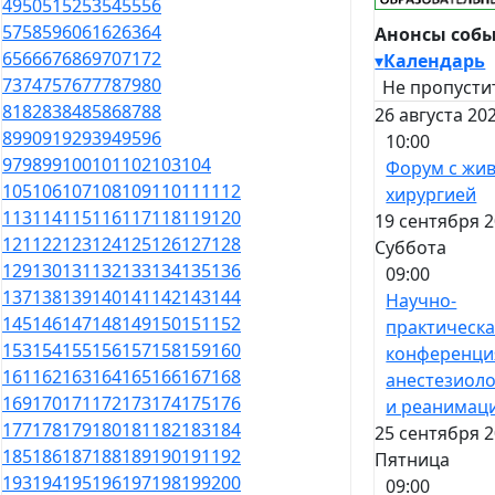
49
50
51
52
53
54
55
56
57
58
59
60
61
62
63
64
Анонсы соб
65
66
67
68
69
70
71
72
▾
Календарь
73
74
75
76
77
78
79
80
Не пропусти
81
82
83
84
85
86
87
88
26 августа 20
89
90
91
92
93
94
95
96
10:00
97
98
99
100
101
102
103
104
Форум с жи
105
106
107
108
109
110
111
112
хирургией
113
114
115
116
117
118
119
120
19 сентября 2
121
122
123
124
125
126
127
128
Суббота
129
130
131
132
133
134
135
136
09:00
137
138
139
140
141
142
143
144
Научно-
145
146
147
148
149
150
151
152
практическ
153
154
155
156
157
158
159
160
конференци
161
162
163
164
165
166
167
168
анестезиол
169
170
171
172
173
174
175
176
и реанимац
177
178
179
180
181
182
183
184
25 сентября 2
185
186
187
188
189
190
191
192
Пятница
193
194
195
196
197
198
199
200
09:00