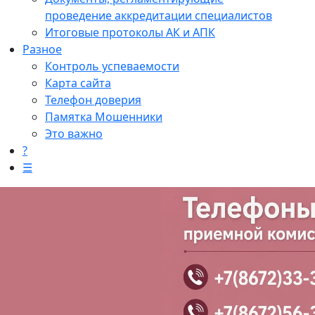
проведение аккредитации специалистов
Итоговые протоколы АК и АПК
Разное
Контроль успеваемости
Карта сайта
Телефон доверия
Памятка Мошенники
Это важно
?
☰