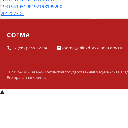
193
194
195
196
197
198
199
200
201
202
203
СОГМА
+7 (867) 256-32-94
sogma@minzdrav.alania.gov.ru
© 2012–2026 Северо-Осетинская государственная медицинская ака
Все права защищены.
▲