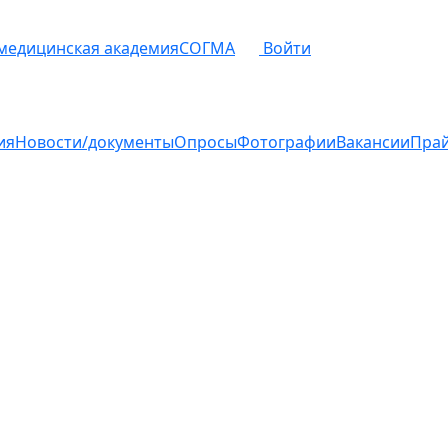
 медицинская академия
СОГМА
Войти
ия
Новости/документы
Опросы
Фотографии
Вакансии
Пра