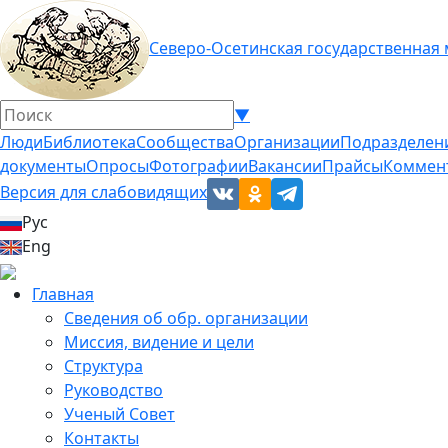
Северо-Осетинская государственная
▼
Люди
Библиотека
Сообщества
Организации
Подразделен
документы
Опросы
Фотографии
Вакансии
Прайсы
Коммен
Версия для слабовидящих
Рус
Eng
Главная
Сведения об обр. организации
Миссия, видение и цели
Структура
Руководство
Ученый Совет
Контакты