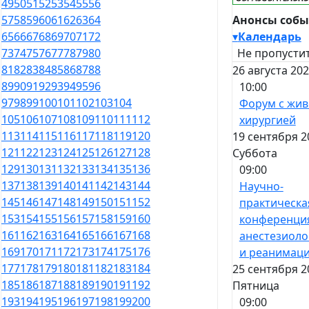
49
50
51
52
53
54
55
56
Анонсы соб
57
58
59
60
61
62
63
64
▾
Календарь
65
66
67
68
69
70
71
72
Не пропустит
73
74
75
76
77
78
79
80
81
82
83
84
85
86
87
88
26 августа 20
89
90
91
92
93
94
95
96
10:00
97
98
99
100
101
102
103
104
Форум с жи
105
106
107
108
109
110
111
112
хирургией
113
114
115
116
117
118
119
120
19 сентября 2
121
122
123
124
125
126
127
128
Суббота
129
130
131
132
133
134
135
136
09:00
137
138
139
140
141
142
143
144
Научно-
145
146
147
148
149
150
151
152
практическа
153
154
155
156
157
158
159
160
конференци
161
162
163
164
165
166
167
168
анестезиоло
169
170
171
172
173
174
175
176
и реанимац
177
178
179
180
181
182
183
184
25 сентября 2
185
186
187
188
189
190
191
192
Пятница
193
194
195
196
197
198
199
200
09:00