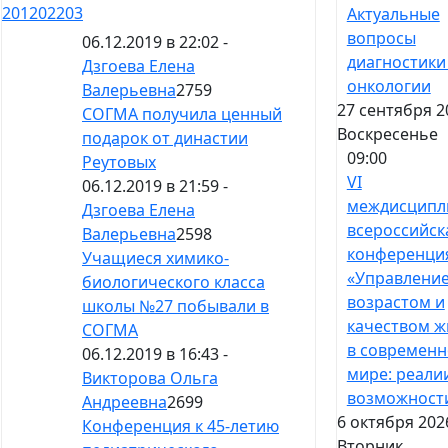
201
202
203
Актуальные
вопросы
06.12.2019 в 22:02 -
диагностики
Дзгоева Елена
онкологии
Валерьевна
2759
27 сентября 2
СОГМА получила ценный
Воскресенье
подарок от династии
09:00
Реутовых
VI
06.12.2019 в 21:59 -
междисципл
Дзгоева Елена
всероссийск
Валерьевна
2598
конференци
Учащиеся химико-
«Управлени
биологического класса
возрастом и
школы №27 побывали в
качеством ж
СОГМА
в современ
06.12.2019 в 16:43 -
мире: реали
Викторова Ольга
возможност
Андреевна
2699
6 октября 202
Конференция к 45-летию
Вторник