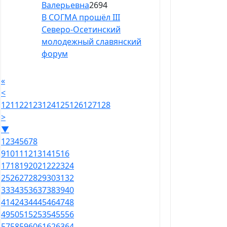
Валерьевна
2694
В СОГМА прошёл III
Северо-Осетинский
молодежный славянский
форум
«
<
121
122
123
124
125
126
127
128
>
▼
1
2
3
4
5
6
7
8
9
10
11
12
13
14
15
16
17
18
19
20
21
22
23
24
25
26
27
28
29
30
31
32
33
34
35
36
37
38
39
40
41
42
43
44
45
46
47
48
49
50
51
52
53
54
55
56
57
58
59
60
61
62
63
64