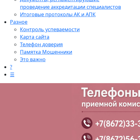
проведение аккредитации специалистов
Итоговые протоколы АК и АПК
Разное
Контроль успеваемости
Карта сайта
Телефон доверия
Памятка Мошенники
Это важно
?
☰