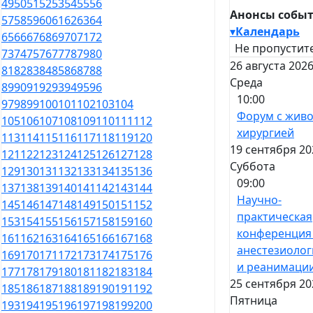
49
50
51
52
53
54
55
56
Анонсы собы
57
58
59
60
61
62
63
64
▾
Календарь
65
66
67
68
69
70
71
72
Не пропустите
73
74
75
76
77
78
79
80
26 августа 2026
81
82
83
84
85
86
87
88
Среда
89
90
91
92
93
94
95
96
10:00
97
98
99
100
101
102
103
104
Форум с жив
105
106
107
108
109
110
111
112
хирургией
113
114
115
116
117
118
119
120
19 сентября 20
121
122
123
124
125
126
127
128
Суббота
129
130
131
132
133
134
135
136
09:00
137
138
139
140
141
142
143
144
Научно-
145
146
147
148
149
150
151
152
практическая
153
154
155
156
157
158
159
160
конференция
161
162
163
164
165
166
167
168
анестезиолог
169
170
171
172
173
174
175
176
и реанимаци
177
178
179
180
181
182
183
184
25 сентября 20
185
186
187
188
189
190
191
192
Пятница
193
194
195
196
197
198
199
200