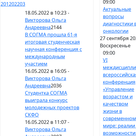
09:00
201
202
203
Актуальные
18.05.2022 в 10:23 -
вопросы
Викторова Ольга
диагностики 
Андреевна
2144
онкологии
В СОГМА прошла 61-я
27 сентября 20
итоговая студенческая
Воскресенье
научная конференция с
09:00
международным
VI
участием
междисципли
16.05.2022 в 16:05 -
всероссийска
Викторова Ольга
конференция
Андреевна
2036
«Управление
Студентка СОГМА
возрастом и
выиграла конкурс
качеством
молодежных проектов
жизни в
СКФО
современном
16.05.2022 в 11:07 -
мире: реалии
Викторова Ольга
возможности