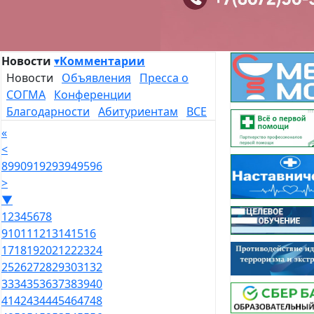
Новости
▾
Комментарии
Новости
Объявления
Пресса о
СОГМА
Конференции
Благодарности
Абитуриентам
ВСЕ
«
<
89
90
91
92
93
94
95
96
>
▼
1
2
3
4
5
6
7
8
9
10
11
12
13
14
15
16
17
18
19
20
21
22
23
24
25
26
27
28
29
30
31
32
33
34
35
36
37
38
39
40
41
42
43
44
45
46
47
48