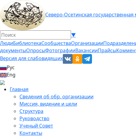
Северо-Осетинская государственная
▼
Люди
Библиотека
Сообщества
Организации
Подразделен
документы
Опросы
Фотографии
Вакансии
Прайсы
Коммен
Версия для слабовидящих
Рус
Eng
Главная
Сведения об обр. организации
Миссия, видение и цели
Структура
Руководство
Ученый Совет
Контакты