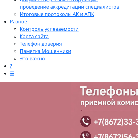
проведение аккредитации специалистов
Итоговые протоколы АК и АПК
Разное
Контроль успеваемости
Карта сайта
Телефон доверия
Памятка Мошенники
Это важно
?
☰