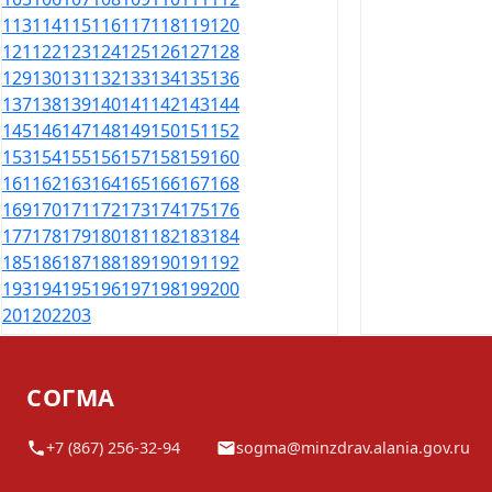
113
114
115
116
117
118
119
120
121
122
123
124
125
126
127
128
129
130
131
132
133
134
135
136
137
138
139
140
141
142
143
144
145
146
147
148
149
150
151
152
153
154
155
156
157
158
159
160
161
162
163
164
165
166
167
168
169
170
171
172
173
174
175
176
177
178
179
180
181
182
183
184
185
186
187
188
189
190
191
192
193
194
195
196
197
198
199
200
201
202
203
СОГМА
+7 (867) 256-32-94
sogma@minzdrav.alania.gov.ru