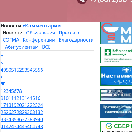
Новости
▾
Комментарии
Новости
Объявления
Пресса о
СОГМА
Конференции
Благодарности
Абитуриентам
ВСЕ
«
<
49
50
51
52
53
54
55
56
>
▼
1
2
3
4
5
6
7
8
9
10
11
12
13
14
15
16
17
18
19
20
21
22
23
24
25
26
27
28
29
30
31
32
33
34
35
36
37
38
39
40
41
42
43
44
45
46
47
48