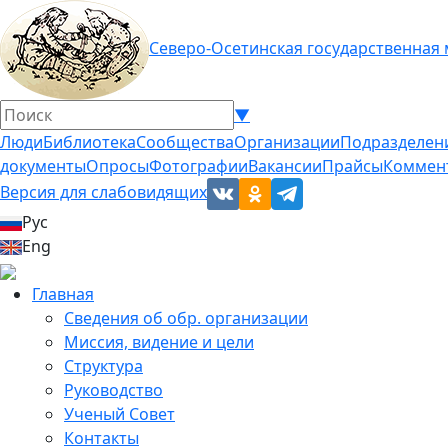
Северо-Осетинская государственная
▼
Люди
Библиотека
Сообщества
Организации
Подразделен
документы
Опросы
Фотографии
Вакансии
Прайсы
Коммен
Версия для слабовидящих
Рус
Eng
Главная
Сведения об обр. организации
Миссия, видение и цели
Структура
Руководство
Ученый Совет
Контакты