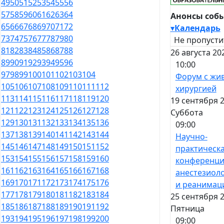
49
50
51
52
53
54
55
56
57
58
59
60
61
62
63
64
Анонсы соб
65
66
67
68
69
70
71
72
▾
Календарь
73
74
75
76
77
78
79
80
Не пропусти
81
82
83
84
85
86
87
88
26 августа 20
89
90
91
92
93
94
95
96
10:00
97
98
99
100
101
102
103
104
Форум с жи
105
106
107
108
109
110
111
112
хирургией
113
114
115
116
117
118
119
120
19 сентября 2
121
122
123
124
125
126
127
128
Суббота
129
130
131
132
133
134
135
136
09:00
137
138
139
140
141
142
143
144
Научно-
145
146
147
148
149
150
151
152
практическ
153
154
155
156
157
158
159
160
конференци
161
162
163
164
165
166
167
168
анестезиол
169
170
171
172
173
174
175
176
и реанимац
177
178
179
180
181
182
183
184
25 сентября 2
185
186
187
188
189
190
191
192
Пятница
193
194
195
196
197
198
199
200
09:00