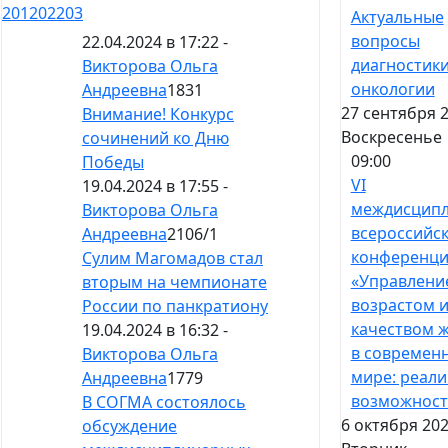
201
202
203
Актуальные
вопросы
22.04.2024 в 17:22 -
диагностики
Викторова Ольга
онкологии
Андреевна
1831
27 сентября 2
Внимание! Конкурс
Воскресенье
сочинений ко Дню
09:00
Победы
VI
19.04.2024 в 17:55 -
междисцип
Викторова Ольга
всероссийс
Андреевна
2106
/
1
конференци
Сулим Магомадов стал
«Управлени
вторым на чемпионате
возрастом 
России по панкратиону
качеством 
19.04.2024 в 16:32 -
в современ
Викторова Ольга
мире: реали
Андреевна
1779
возможност
В СОГМА состоялось
6 октября 202
обсуждение