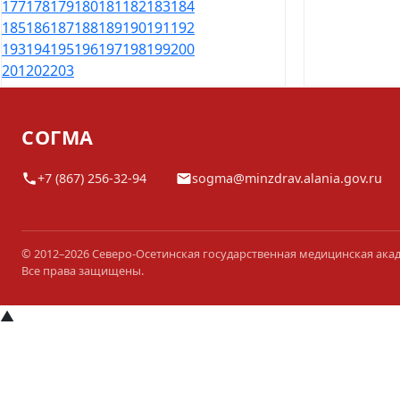
177
178
179
180
181
182
183
184
185
186
187
188
189
190
191
192
193
194
195
196
197
198
199
200
201
202
203
СОГМА
+7 (867) 256-32-94
sogma@minzdrav.alania.gov.ru
© 2012–2026 Северо-Осетинская государственная медицинская ака
Все права защищены.
▲