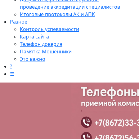
проведение аккредитации специалистов
Итоговые протоколы АК и АПК
Разное
Контроль успеваемости
Карта сайта
Телефон доверия
Памятка Мошенники
Это важно
?
☰