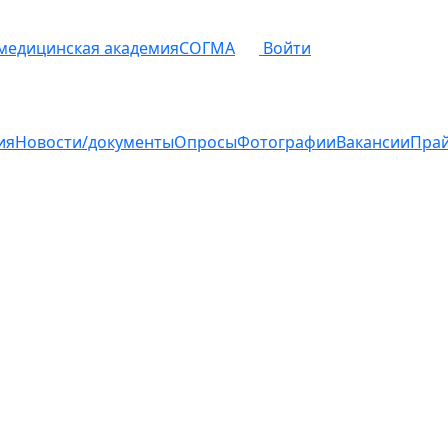
 медицинская академия
СОГМА
Войти
ия
Новости/документы
Опросы
Фотографии
Вакансии
Пра