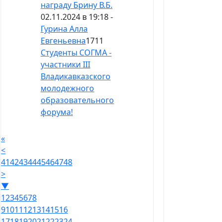
награду Брину В.Б.
02.11.2024 в 19:18 -
Гурина Алла
Евгеньевна
1711
Студенты СОГМА -
участники III
Владикавказского
молодежного
образовательного
форума!
«
<
41
42
43
44
45
46
47
48
>
▼
1
2
3
4
5
6
7
8
9
10
11
12
13
14
15
16
17
18
19
20
21
22
23
24