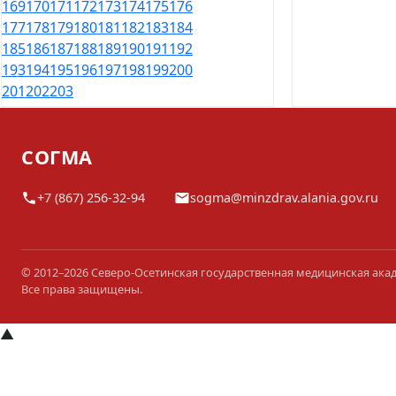
169
170
171
172
173
174
175
176
177
178
179
180
181
182
183
184
185
186
187
188
189
190
191
192
193
194
195
196
197
198
199
200
201
202
203
СОГМА
+7 (867) 256-32-94
sogma@minzdrav.alania.gov.ru
© 2012–2026 Северо-Осетинская государственная медицинская ака
Все права защищены.
▲