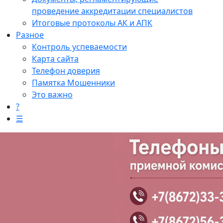
проведение аккредитации специалистов
Итоговые протоколы АК и АПК
Разное
Контроль успеваемости
Карта сайта
Телефон доверия
Памятка Мошенники
Это важно
?
☰