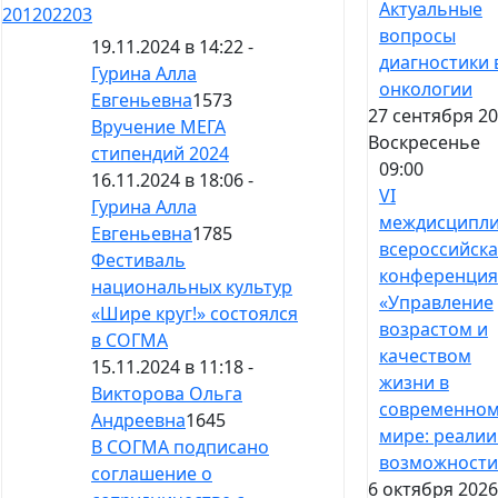
Актуальные
201
202
203
вопросы
19.11.2024 в 14:22 -
диагностики 
Гурина Алла
онкологии
Евгеньевна
1573
27 сентября 20
Вручение МЕГА
Воскресенье
стипендий 2024
09:00
16.11.2024 в 18:06 -
VI
Гурина Алла
междисципл
Евгеньевна
1785
всероссийска
Фестиваль
конференция
национальных культур
«Управление
«Шире круг!» состоялся
возрастом и
в СОГМА
качеством
15.11.2024 в 11:18 -
жизни в
Викторова Ольга
современно
Андреевна
1645
мире: реалии
В СОГМА подписано
возможности
соглашение о
6 октября 2026