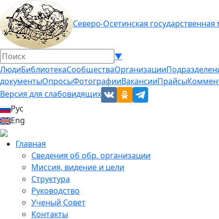
Северо-Осетинская государственная
▼
Люди
Библиотека
Сообщества
Организации
Подразделен
документы
Опросы
Фотографии
Вакансии
Прайсы
Коммен
Версия для слабовидящих
Рус
Eng
Главная
Сведения об обр. организации
Миссия, видение и цели
Структура
Руководство
Ученый Совет
Контакты