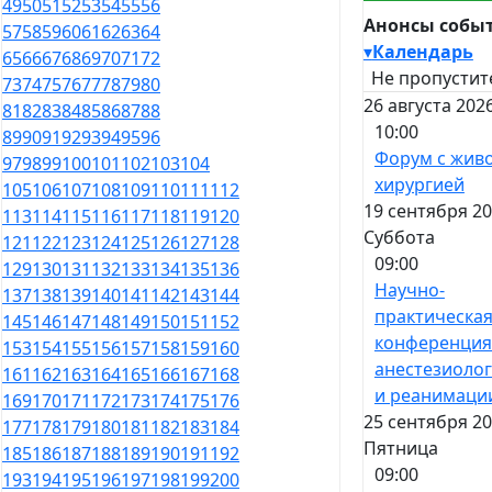
49
50
51
52
53
54
55
56
Анонсы собы
57
58
59
60
61
62
63
64
▾
Календарь
65
66
67
68
69
70
71
72
Не пропустит
73
74
75
76
77
78
79
80
26 августа 202
81
82
83
84
85
86
87
88
10:00
89
90
91
92
93
94
95
96
Форум с жив
97
98
99
100
101
102
103
104
хирургией
105
106
107
108
109
110
111
112
19 сентября 20
113
114
115
116
117
118
119
120
Суббота
121
122
123
124
125
126
127
128
09:00
129
130
131
132
133
134
135
136
Научно-
137
138
139
140
141
142
143
144
практическа
145
146
147
148
149
150
151
152
конференция
153
154
155
156
157
158
159
160
анестезиоло
161
162
163
164
165
166
167
168
и реанимаци
169
170
171
172
173
174
175
176
25 сентября 20
177
178
179
180
181
182
183
184
Пятница
185
186
187
188
189
190
191
192
09:00
193
194
195
196
197
198
199
200