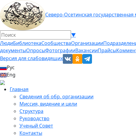
Северо-Осетинская государственная
▼
Люди
Библиотека
Сообщества
Организации
Подразделен
документы
Опросы
Фотографии
Вакансии
Прайсы
Коммен
Версия для слабовидящих
Рус
Eng
Главная
Сведения об обр. организации
Миссия, видение и цели
Структура
Руководство
Ученый Совет
Контакты