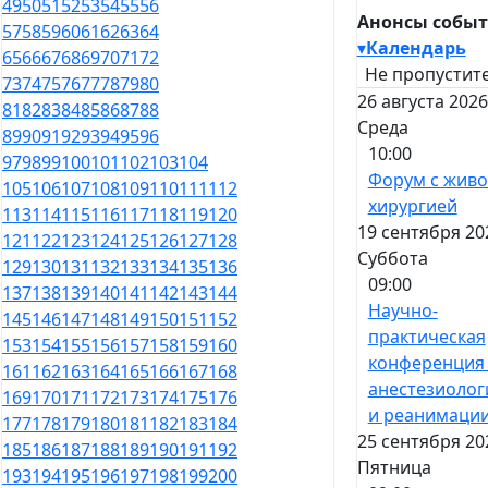
49
50
51
52
53
54
55
56
Анонсы собы
57
58
59
60
61
62
63
64
▾
Календарь
65
66
67
68
69
70
71
72
Не пропустите
73
74
75
76
77
78
79
80
26 августа 2026
81
82
83
84
85
86
87
88
Среда
89
90
91
92
93
94
95
96
10:00
97
98
99
100
101
102
103
104
Форум с жив
105
106
107
108
109
110
111
112
хирургией
113
114
115
116
117
118
119
120
19 сентября 20
121
122
123
124
125
126
127
128
Суббота
129
130
131
132
133
134
135
136
09:00
137
138
139
140
141
142
143
144
Научно-
145
146
147
148
149
150
151
152
практическая
153
154
155
156
157
158
159
160
конференция
161
162
163
164
165
166
167
168
анестезиолог
169
170
171
172
173
174
175
176
и реанимаци
177
178
179
180
181
182
183
184
25 сентября 20
185
186
187
188
189
190
191
192
Пятница
193
194
195
196
197
198
199
200