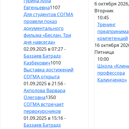
Гурина Алла
6 октября 2026
Евгеньевна
1107
Вторник
Для студентов СОГМА
10:45
провели показ
Тренинг
документального
предпринима
фильма «Беслан. Три
компетенций
дня навсегда»
16 октября 202
02.09.2025 в 07:27 -
Пятница
Баззаев Батрадз
10:00
Казбекович
1010
Школа «Клин
Выставка достижений
профессора
СОГМА открыта
Калинченко»
01.09.2025 в 21:56 -
Ахполова Варвара
Олеговна
1350
СОГМА встречает
первокурсников
01.09.2025 в 15:16 -
Баззаев Батрадз