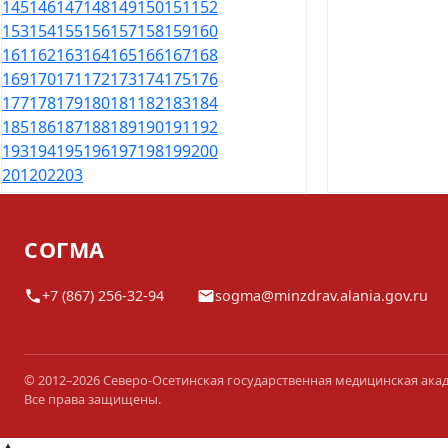
145
146
147
148
149
150
151
152
153
154
155
156
157
158
159
160
161
162
163
164
165
166
167
168
169
170
171
172
173
174
175
176
177
178
179
180
181
182
183
184
185
186
187
188
189
190
191
192
193
194
195
196
197
198
199
200
201
202
203
СОГМА
+7 (867) 256-32-94
sogma@minzdrav.alania.gov.ru
© 2012–2026 Северо-Осетинская государственная медицинская ака
Все права защищены.