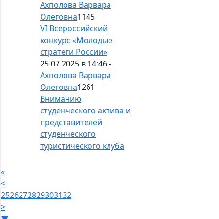
Ахполова Варвара
Олеговна
1145
VI Всероссийский
конкурс «Молодые
стратеги России»
25.07.2025 в 14:46 -
Ахполова Варвара
Олеговна
1261
Вниманию
студенческого актива и
представителей
студенческого
туристического клуба
«
<
25
26
27
28
29
30
31
32
>
▼