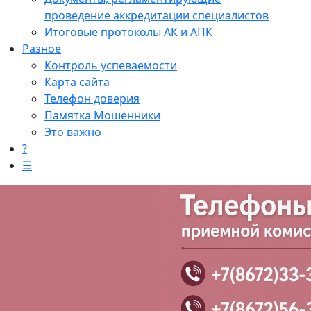
проведение аккредитации специалистов
Итоговые протоколы АК и АПК
Разное
Контроль успеваемости
Карта сайта
Телефон доверия
Памятка Мошенники
Это важно
?
☰