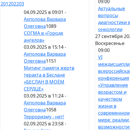
09:00
201
202
203
Актуальные
04.09.2025 в 09:01 -
вопросы
Ахполова Варвара
диагностики 
Олеговна
1089
онкологии
СОГМА в «Городе
27 сентября 20
ангелов»
Воскресенье
03.09.2025 в 15:14 -
09:00
Ахполова Варвара
VI
Олеговна
1151
междисципли
Митинг памяти жертв
всероссийска
теракта в Беслане
конференция
«БЕСЛАН В МОЁМ
«Управление
СЕРДЦЕ»
возрастом и
03.09.2025 в 11:24 -
качеством
Ахполова Варвара
жизни в
Олеговна
1058
современном
Терроризму - нет!
мире: реалии
02.09.2025 в 23:58 -
возможности