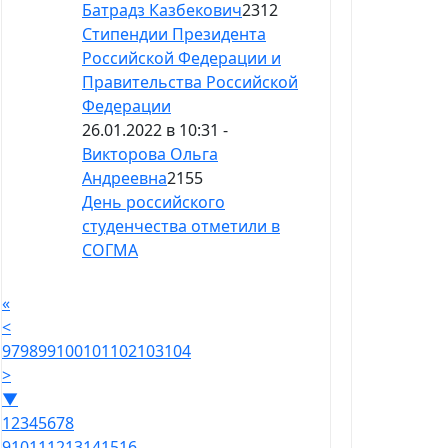
Батрадз Казбекович
2312
Стипендии Президента
Российской Федерации и
Правительства Российской
Федерации
26.01.2022 в 10:31 -
Викторова Ольга
Андреевна
2155
День российского
студенчества отметили в
СОГМА
«
<
97
98
99
100
101
102
103
104
>
▼
1
2
3
4
5
6
7
8
9
10
11
12
13
14
15
16