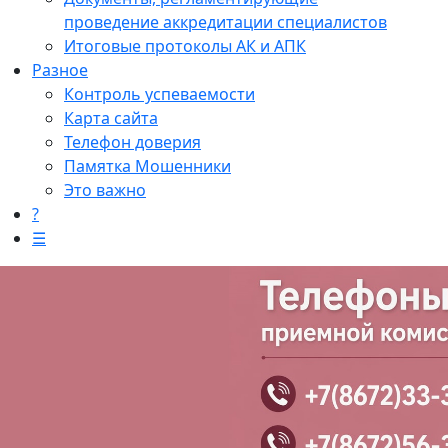
проведение аккредитации специалистов
Итоговые протоколы АК и АПК
Разное
Контроль успеваемости
Карта сайта
Телефон доверия
Памятка Мошенники
Это важно
?
☰