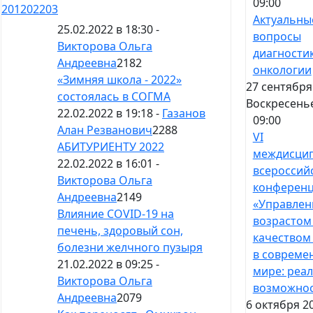
09:00
201
202
203
Актуальны
25.02.2022 в 18:30 -
вопросы
Викторова Ольга
диагностик
Андреевна
2182
онкологии
«Зимняя школа - 2022»
27 сентября
состоялась в СОГМА
Воскресень
22.02.2022 в 19:18 -
Газанов
09:00
Алан Резванович
2288
VI
АБИТУРИЕНТУ 2022
междисци
22.02.2022 в 16:01 -
всероссий
Викторова Ольга
конферен
Андреевна
2149
«Управлен
Влияние COVID-19 на
возрастом
печень, здоровый сон,
качеством
болезни желчного пузыря
в совреме
21.02.2022 в 09:25 -
мире: реал
Викторова Ольга
возможнос
Андреевна
2079
6 октября 2