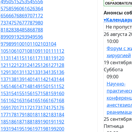
49
50
51
52
53
54
55
56
57
58
59
60
61
62
63
64
Анонсы со
65
66
67
68
69
70
71
72
▾
Календар
73
74
75
76
77
78
79
80
Не пропуст
81
82
83
84
85
86
87
88
26 августа 2
89
90
91
92
93
94
95
96
10:00
97
98
99
100
101
102
103
104
Форум с ж
105
106
107
108
109
110
111
112
хирургией
113
114
115
116
117
118
119
120
19 сентября
121
122
123
124
125
126
127
128
Суббота
129
130
131
132
133
134
135
136
09:00
137
138
139
140
141
142
143
144
Научно-
145
146
147
148
149
150
151
152
практичес
153
154
155
156
157
158
159
160
конференц
161
162
163
164
165
166
167
168
анестезио
169
170
171
172
173
174
175
176
реанимац
177
178
179
180
181
182
183
184
25 сентября
185
186
187
188
189
190
191
192
Пятница
193
194
195
196
197
198
199
200