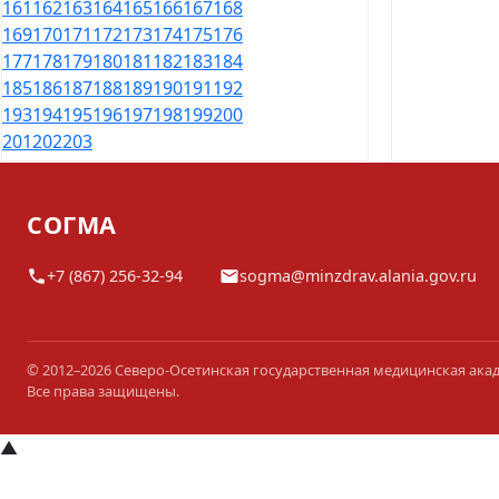
161
162
163
164
165
166
167
168
169
170
171
172
173
174
175
176
177
178
179
180
181
182
183
184
185
186
187
188
189
190
191
192
193
194
195
196
197
198
199
200
201
202
203
СОГМА
+7 (867) 256-32-94
sogma@minzdrav.alania.gov.ru
© 2012–2026 Северо-Осетинская государственная медицинская ака
Все права защищены.
▲