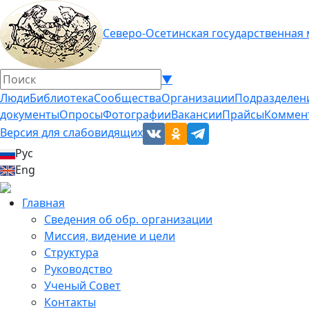
Северо-Осетинская государственная
▼
Люди
Библиотека
Сообщества
Организации
Подразделен
документы
Опросы
Фотографии
Вакансии
Прайсы
Коммен
Версия для слабовидящих
Рус
Eng
Главная
Сведения об обр. организации
Миссия, видение и цели
Структура
Руководство
Ученый Совет
Контакты