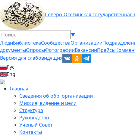
Северо-Осетинская государственная
▼
Люди
Библиотека
Сообщества
Организации
Подразделен
документы
Опросы
Фотографии
Вакансии
Прайсы
Коммен
Версия для слабовидящих
Рус
Eng
Главная
Сведения об обр. организации
Миссия, видение и цели
Структура
Руководство
Ученый Совет
Контакты