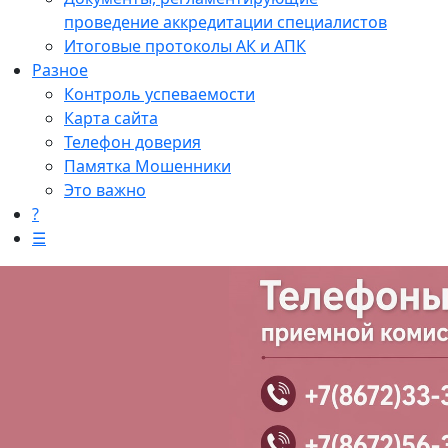
проведение аккредитации специалистов
Итоговые протоколы АК и АПК
Разное
Контроль успеваемости
Карта сайта
Телефон доверия
Памятка Мошенники
Это важно
?
☰