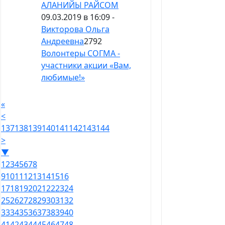
АЛАНИЙЫ РАЙСОМ
09.03.2019 в 16:09 -
Викторова Ольга
Андреевна
2792
Волонтеры СОГМА -
участники акции «Вам,
любимые!»
«
<
137
138
139
140
141
142
143
144
>
▼
1
2
3
4
5
6
7
8
9
10
11
12
13
14
15
16
17
18
19
20
21
22
23
24
25
26
27
28
29
30
31
32
33
34
35
36
37
38
39
40
41
42
43
44
45
46
47
48