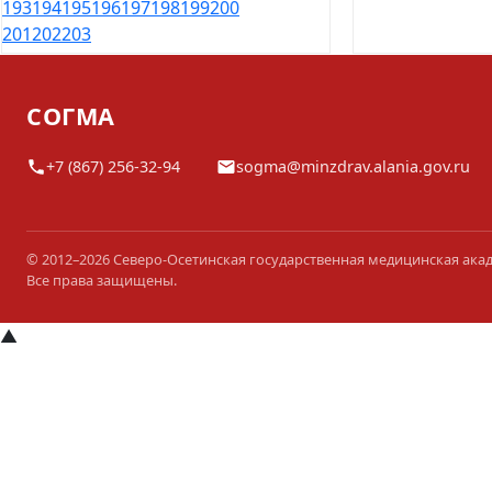
193
194
195
196
197
198
199
200
201
202
203
СОГМА
+7 (867) 256-32-94
sogma@minzdrav.alania.gov.ru
© 2012–2026 Северо-Осетинская государственная медицинская ака
Все права защищены.
▲