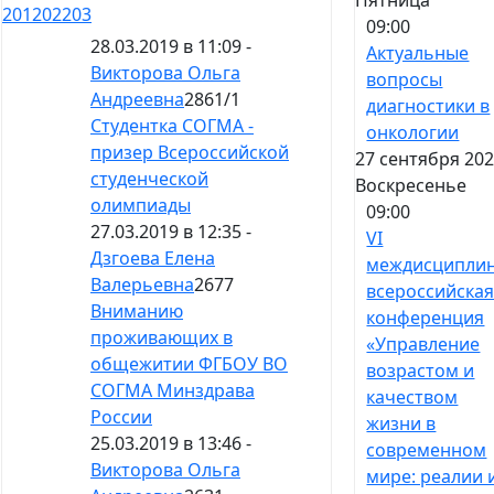
201
202
203
09:00
28.03.2019 в 11:09 -
Актуальные
Викторова Ольга
вопросы
Андреевна
2861
/
1
диагностики в
Студентка СОГМА -
онкологии
призер Всероссийской
27 сентября 202
студенческой
Воскресенье
олимпиады
09:00
27.03.2019 в 12:35 -
VI
Дзгоева Елена
междисципли
Валерьевна
2677
всероссийска
Вниманию
конференция
проживающих в
«Управление
общежитии ФГБОУ ВО
возрастом и
СОГМА Минздрава
качеством
России
жизни в
25.03.2019 в 13:46 -
современном
Викторова Ольга
мире: реалии 