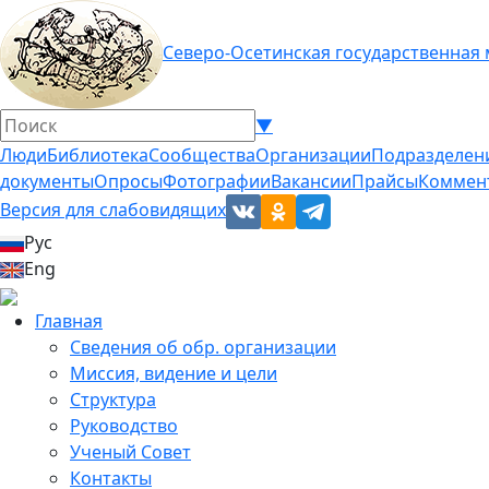
Северо-Осетинская государственная
▼
Люди
Библиотека
Сообщества
Организации
Подразделен
документы
Опросы
Фотографии
Вакансии
Прайсы
Коммен
Версия для слабовидящих
Рус
Eng
Главная
Сведения об обр. организации
Миссия, видение и цели
Структура
Руководство
Ученый Совет
Контакты