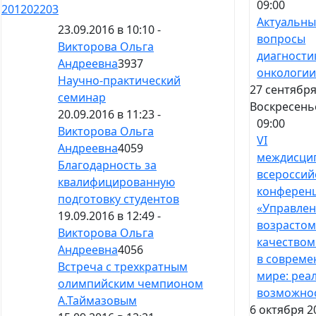
09:00
201
202
203
Актуальн
23.09.2016 в 10:10 -
вопросы
Викторова Ольга
диагности
Андреевна
3937
онкологи
Научно-практический
27 сентября
семинар
Воскресень
20.09.2016 в 11:23 -
09:00
Викторова Ольга
VI
Андреевна
4059
междисци
Благодарность за
всероссий
квалифицированную
конферен
подготовку студентов
«Управле
19.09.2016 в 12:49 -
возрастом
Викторова Ольга
качеством
Андреевна
4056
в соврем
Встреча с трехкратным
мире: реа
олимпийским чемпионом
возможно
А.Таймазовым
6 октября 2