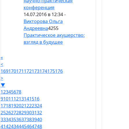
научно-практическая
конференция
14.07.2016 в 12:34 -
Викторова Ольга
Андреевна
4255
Практическое акушерство:
взгляд в будущее
«
<
169
170
171
172
173
174
175
176
>
▼
1
2
3
4
5
6
7
8
9
10
11
12
13
14
15
16
17
18
19
20
21
22
23
24
25
26
27
28
29
30
31
32
33
34
35
36
37
38
39
40
41
42
43
44
45
46
47
48