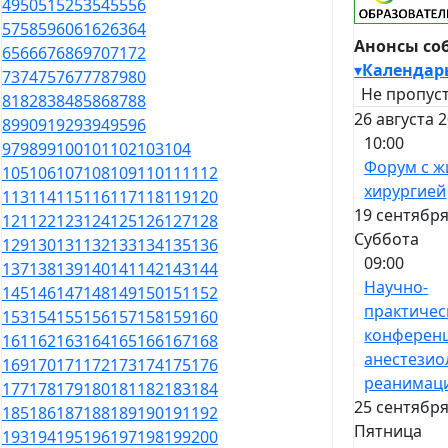
49
50
51
52
53
54
55
56
57
58
59
60
61
62
63
64
Анонсы со
65
66
67
68
69
70
71
72
▾
Календар
73
74
75
76
77
78
79
80
Не пропуст
81
82
83
84
85
86
87
88
26 августа 
89
90
91
92
93
94
95
96
10:00
97
98
99
100
101
102
103
104
Форум с ж
105
106
107
108
109
110
111
112
хирургией
113
114
115
116
117
118
119
120
19 сентября
121
122
123
124
125
126
127
128
Суббота
129
130
131
132
133
134
135
136
09:00
137
138
139
140
141
142
143
144
Научно-
145
146
147
148
149
150
151
152
практичес
153
154
155
156
157
158
159
160
конферен
161
162
163
164
165
166
167
168
анестезио
169
170
171
172
173
174
175
176
реанимац
177
178
179
180
181
182
183
184
25 сентября
185
186
187
188
189
190
191
192
Пятница
193
194
195
196
197
198
199
200