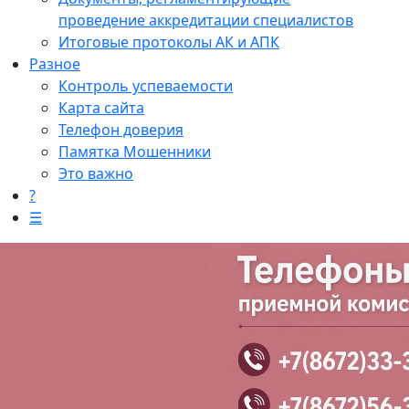
проведение аккредитации специалистов
Итоговые протоколы АК и АПК
Разное
Контроль успеваемости
Карта сайта
Телефон доверия
Памятка Мошенники
Это важно
?
☰