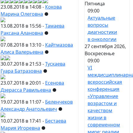
Пятница
23.08.2018 в 14:08 -
Кокова
09:00
Марина Олеговна
●
Актуальные
вопросы
13.08.2018 в 15:56 -
Тамаева
диагностики
Раксана Алановна
●
в онкологии
07.08.2018 в 13:10 -
Кайтмазова
27 сентября 2026,
Алиса Валерьевна
●
Воскресенье
09:00
30.07.2018 в 21:53 -
Тускаева
VI
Гуара Батразовна
●
междисциплинарн
всероссийская
23.07.2018 в 20:01 -
Есенова
конференция
Дзерасса Равильевна
●
«Управление
19.07.2018 в 11:07 -
Беленчеков
возрастом и
Александр Анатольевич
●
качеством
жизни в
10.07.2018 в 17:41 -
Бестаева
современном
Мария Игоревна
●
мире: реалии