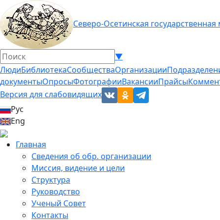
Северо-Осетинская государственная
▼
Люди
Библиотека
Сообщества
Организации
Подразделен
документы
Опросы
Фотографии
Вакансии
Прайсы
Коммен
Версия для слабовидящих
Рус
Eng
Главная
Сведения об обр. организации
Миссия, видение и цели
Структура
Руководство
Ученый Совет
Контакты