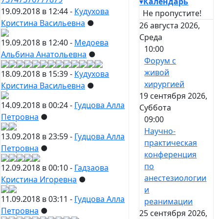
▾
Календарь
19.09.2018 в 12:44 -
Кудухова
Не пропустите!
Кристина Васильевна
●
26 августа 2026,
Среда
19.09.2018 в 12:40 -
Медоева
10:00
Альбина Анатольевна
●
Форум с
живой
18.09.2018 в 15:39 -
Кудухова
хирургией
Кристина Васильевна
●
19 сентября 2026,
14.09.2018 в 00:24 -
Гудцова Алла
Суббота
Петровна
●
09:00
Научно-
13.09.2018 в 23:59 -
Гудцова Алла
практическая
Петровна
●
конференция
по
12.09.2018 в 00:10 -
Гадзаова
анестезиологии
Кристина Игоревна
●
и
11.09.2018 в 03:11 -
Гудцова Алла
реанимации
Петровна
●
25 сентября 2026,