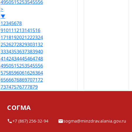
49
50
51
52
53
54
55
56
>
▼
1
2
3
4
5
6
7
8
9
10
11
12
13
14
15
16
17
18
19
20
21
22
23
24
25
26
27
28
29
30
31
32
33
34
35
36
37
38
39
40
41
42
43
44
45
46
47
48
49
50
51
52
53
54
55
56
57
58
59
60
61
62
63
64
65
66
67
68
69
70
71
72
73
74
75
76
77
78
79
СОГМА
+7 (867) 256-32-94
sogma@minzdrav.alania.gov.ru