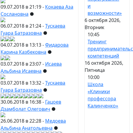
и
09.07.2018 в 21:19 -
Кокаева Аза
возможности»
Сослановна
●
6 октября 2026,
06.07.2018 в 21:24 -
Тускаева
Вторник
Гуара Батразовна
●
10:45
Тренинг
04.07.2018 в 13:13 -
Фидарова
предпринимательс
Карина Казбековна
●
компетенций
16 октября 2026,
03.07.2018 в 23:07 -
Исаева
Пятница
Альбина Исаевна
●
10:00
03.07.2018 в 13:32 -
Тускаева
Школа
Гуара Батразовна
●
«Клиники
профессора
30.06.2018 в 16:38 -
Гацоев
Калинченко»
Дзамболат Олегович
●
26.06.2018 в 22:28 -
Медоева
Альбина Анатольевна
●