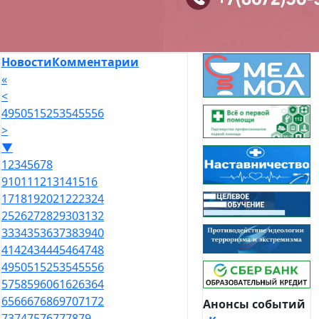
Новости
Комментарии
«
<
49
50
51
52
53
54
55
56
>
▼
1
2
3
4
5
6
7
8
9
10
11
12
13
14
15
16
17
18
19
20
21
22
23
24
25
26
27
28
29
30
31
32
33
34
35
36
37
38
39
40
41
42
43
44
45
46
47
48
49
50
51
52
53
54
55
56
57
58
59
60
61
62
63
64
65
66
67
68
69
70
71
72
Анонсы событий
73
74
75
76
77
78
79