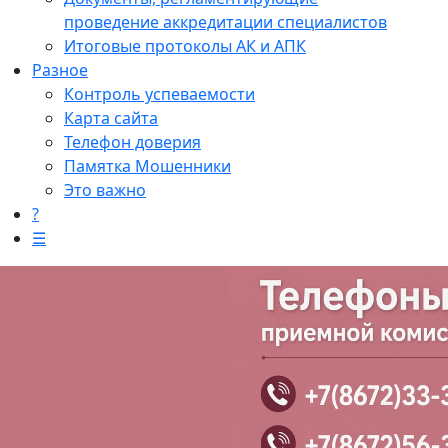
проведение аккредитации специалистов
Итоговые протоколы АК и АПК
Разное
Контроль успеваемости
Карта сайта
Телефон доверия
Памятка Мошенники
Это важно
?
☰