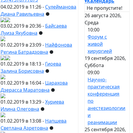
▾
Календарь
04.02.2019 в 11:26 -
Сулейманова
Не пропустите!
Диана Равильевна
●
26 августа 2026,
Среда
03.02.2019 в 20:36 -
Байсаева
10:00
Луиза Якубовна
●
Форум с
живой
01.02.2019 в 23:09 -
Найфонова
хирургией
Регина Батрадзовна
●
19 сентября 2026,
01.02.2019 в 18:13 -
Гиоева
Суббота
Залина Борисовна
●
09:00
Научно-
01.02.2019 в 16:04 -
Царахова
практическая
Дзерасса Маратовна
●
конференция
по
01.02.2019 в 13:29 -
Хуриева
анестезиологии
Илина Олеговна
●
и
01.02.2019 в 13:08 -
Напшева
реанимации
Светлана Азретовна
●
25 сентября 2026,