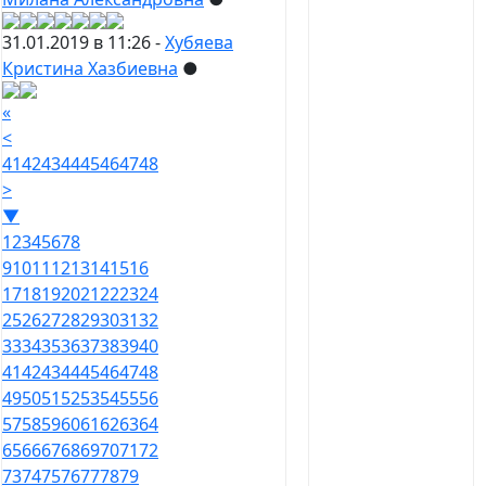
31.01.2019 в 11:26 -
Хубяева
Кристина Хазбиевна
●
«
<
41
42
43
44
45
46
47
48
>
▼
1
2
3
4
5
6
7
8
9
10
11
12
13
14
15
16
17
18
19
20
21
22
23
24
25
26
27
28
29
30
31
32
33
34
35
36
37
38
39
40
41
42
43
44
45
46
47
48
49
50
51
52
53
54
55
56
57
58
59
60
61
62
63
64
65
66
67
68
69
70
71
72
73
74
75
76
77
78
79