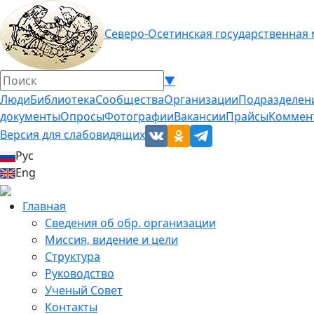
Северо-Осетинская государственная
▼
Люди
Библиотека
Сообщества
Организации
Подразделен
документы
Опросы
Фотографии
Вакансии
Прайсы
Коммен
Версия для слабовидящих
Рус
Eng
Главная
Сведения об обр. организации
Миссия, видение и цели
Структура
Руководство
Ученый Совет
Контакты