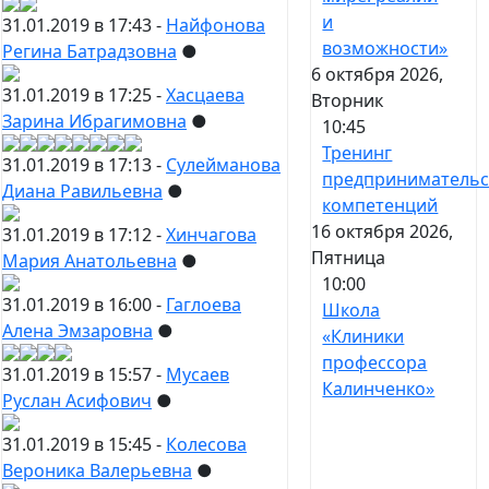
и
31.01.2019 в 17:43 -
Найфонова
возможности»
Регина Батрадзовна
●
6 октября 2026,
31.01.2019 в 17:25 -
Хасцаева
Вторник
Зарина Ибрагимовна
●
10:45
Тренинг
31.01.2019 в 17:13 -
Сулейманова
предпринимательс
Диана Равильевна
●
компетенций
16 октября 2026,
31.01.2019 в 17:12 -
Хинчагова
Пятница
Мария Анатольевна
●
10:00
31.01.2019 в 16:00 -
Гаглоева
Школа
Алена Эмзаровна
●
«Клиники
профессора
31.01.2019 в 15:57 -
Мусаев
Калинченко»
Руслан Асифович
●
31.01.2019 в 15:45 -
Колесова
Вероника Валерьевна
●