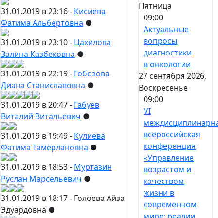
Пятница
31.01.2019 в 23:16 -
Кисиева
09:00
Фатима Альбертовна
●
Актуальные
вопросы
31.01.2019 в 23:10 -
Цахилова
диагностики
Залина Казбековна
●
в онкологии
31.01.2019 в 22:19 -
Гобозова
27 сентября 2026,
Диана Станиславовна
●
Воскресенье
09:00
31.01.2019 в 20:47 -
Габуев
VI
Виталий Витальевич
●
междисциплинарн
всероссийская
31.01.2019 в 19:49 -
Кулиева
конференция
Фатима Тамерлановна
●
«Управление
31.01.2019 в 18:53 -
Муртазин
возрастом и
Руслан Марсельевич
●
качеством
жизни в
31.01.2019 в 18:17 -
Голоева Айза
современном
Эдуардовна
●
мире: реалии