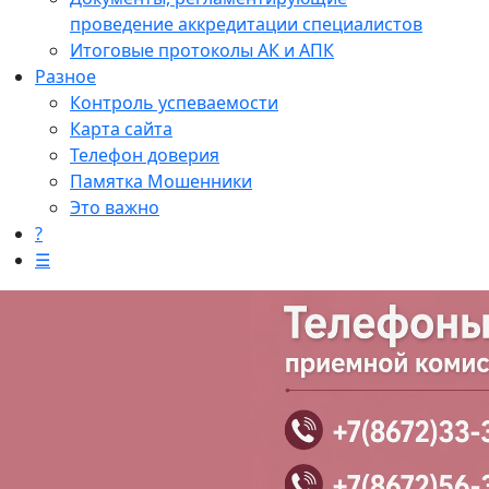
проведение аккредитации специалистов
Итоговые протоколы АК и АПК
Разное
Контроль успеваемости
Карта сайта
Телефон доверия
Памятка Мошенники
Это важно
?
☰