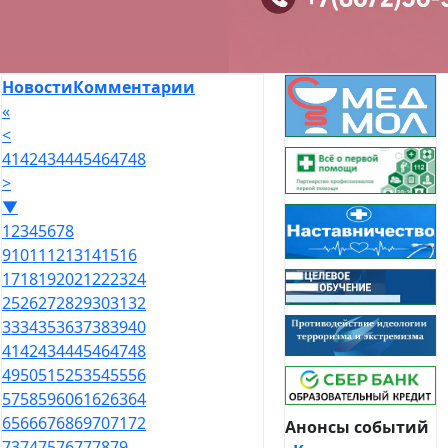
Новости
Комментарии
«
<
41
42
43
44
45
46
47
48
>
▼
1
2
3
4
5
6
7
8
9
10
11
12
13
14
15
16
17
18
19
20
21
22
23
24
25
26
27
28
29
30
31
32
33
34
35
36
37
38
39
40
41
42
43
44
45
46
47
48
49
50
51
52
53
54
55
56
57
58
59
60
61
62
63
64
65
66
67
68
69
70
71
72
Анонсы событий
73
74
75
76
77
78
79