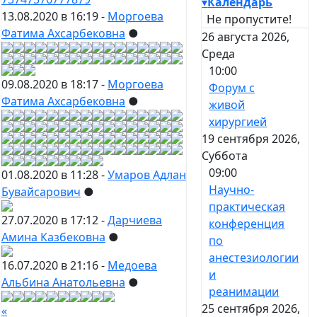
▾
Календарь
13.08.2020 в 16:19 -
Моргоева
Не пропустите!
Фатима Ахсарбековна
●
26 августа 2026,
Среда
10:00
09.08.2020 в 18:17 -
Моргоева
Форум с
Фатима Ахсарбековна
●
живой
хирургией
19 сентября 2026,
Суббота
09:00
01.08.2020 в 11:28 -
Умаров Адлан
Научно-
Бувайсарович
●
практическая
27.07.2020 в 17:12 -
Дарчиева
конференция
Амина Казбековна
●
по
анестезиологии
16.07.2020 в 21:16 -
Медоева
и
Альбина Анатольевна
●
реанимации
25 сентября 2026,
«