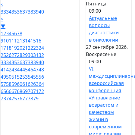
Пятница
<
09:00
33
34
35
36
37
38
39
40
Актуальные
>
вопросы
▼
диагностики
1
2
3
4
5
6
7
8
в онкологии
9
10
11
12
13
14
15
16
27 сентября 2026,
17
18
19
20
21
22
23
24
Воскресенье
25
26
27
28
29
30
31
32
09:00
33
34
35
36
37
38
39
40
VI
41
42
43
44
45
46
47
48
междисциплинарн
49
50
51
52
53
54
55
56
всероссийская
57
58
59
60
61
62
63
64
конференция
65
66
67
68
69
70
71
72
«Управление
73
74
75
76
77
78
79
возрастом и
качеством
жизни в
современном
мире: реалии