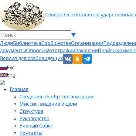
Северо-Осетинская государственная
▼
Люди
Библиотека
Сообщества
Организации
Подразделен
документы
Опросы
Фотографии
Вакансии
Прайсы
Коммен
Версия для слабовидящих
Рус
Eng
Главная
Сведения об обр. организации
Миссия, видение и цели
Структура
Руководство
Ученый Совет
Контакты