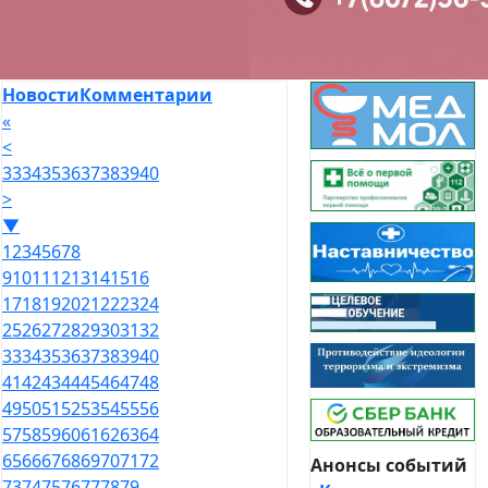
Новости
Комментарии
«
<
33
34
35
36
37
38
39
40
>
▼
1
2
3
4
5
6
7
8
9
10
11
12
13
14
15
16
17
18
19
20
21
22
23
24
25
26
27
28
29
30
31
32
33
34
35
36
37
38
39
40
41
42
43
44
45
46
47
48
49
50
51
52
53
54
55
56
57
58
59
60
61
62
63
64
65
66
67
68
69
70
71
72
Анонсы событий
73
74
75
76
77
78
79