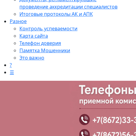
проведение аккредитации специалистов
Итоговые протоколы АК и АПК
Разное
Контроль успеваемости
Карта сайта
Телефон доверия
Памятка Мошенники
Это важно
?
☰