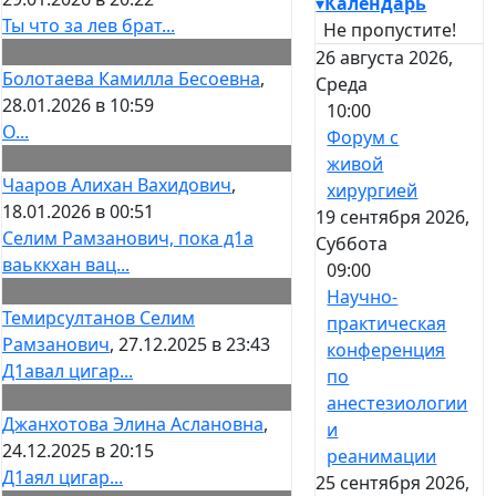
▾
Календарь
Ты что за лев брат...
Не пропустите!
26 августа 2026,
Болотаева Камилла Бесоевна
,
Среда
28.01.2026 в 10:59
10:00
О...
Форум с
живой
Чааров Алихан Вахидович
,
хирургией
18.01.2026 в 00:51
19 сентября 2026,
Селим Рамзанович, пока д1а
Суббота
ваьккхан вац...
09:00
Научно-
Темирсултанов Селим
практическая
Рамзанович
, 27.12.2025 в 23:43
конференция
Д1авал цигар...
по
анестезиологии
Джанхотова Элина Аслановна
,
и
24.12.2025 в 20:15
реанимации
Д1аял цигар...
25 сентября 2026,