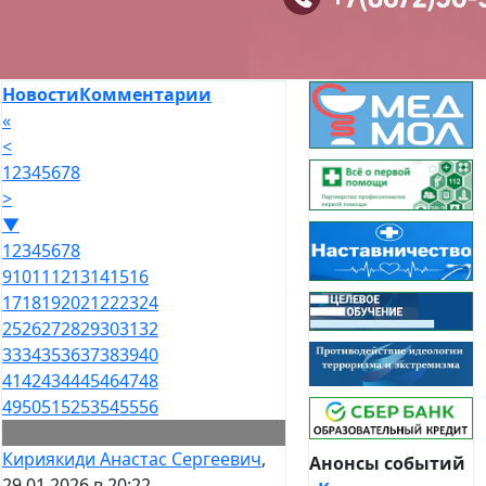
Новости
Комментарии
«
<
1
2
3
4
5
6
7
8
>
▼
1
2
3
4
5
6
7
8
9
10
11
12
13
14
15
16
17
18
19
20
21
22
23
24
25
26
27
28
29
30
31
32
33
34
35
36
37
38
39
40
41
42
43
44
45
46
47
48
49
50
51
52
53
54
55
56
Кириякиди Анастас Сергеевич
,
Анонсы событий
29.01.2026 в 20:22