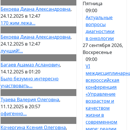
Пятница
Бекоева Диана Александровна
,
09:00
24.12.2025 в 12:47
Актуальные
170 жим лежа...
вопросы
диагностики
Бекоева Диана Александровна
,
в онкологии
24.12.2025 в 12:47
27 сентября 2026,
лучший!...
Воскресенье
09:00
Багаев Ацамаз Асланович
,
VI
14.12.2025 в 01:20
междисциплинарн
Было безумно интересно
всероссийская
участвовать...
конференция
«Управление
Туаева Валерия Олеговна
,
возрастом и
11.12.2025 в 20:57
качеством
офигенно...
жизни в
современном
Кочергина Ксения Олеговна
,
мире: реалии