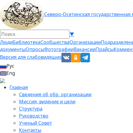
Северо-Осетинская государственная
▼
Люди
Библиотека
Сообщества
Организации
Подразделен
документы
Опросы
Фотографии
Вакансии
Прайсы
Коммен
Версия для слабовидящих
Рус
Eng
Главная
Сведения об обр. организации
Миссия, видение и цели
Структура
Руководство
Ученый Совет
Контакты