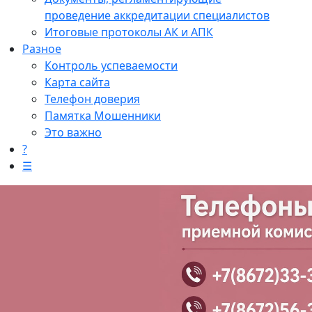
проведение аккредитации специалистов
Итоговые протоколы АК и АПК
Разное
Контроль успеваемости
Карта сайта
Телефон доверия
Памятка Мошенники
Это важно
?
☰