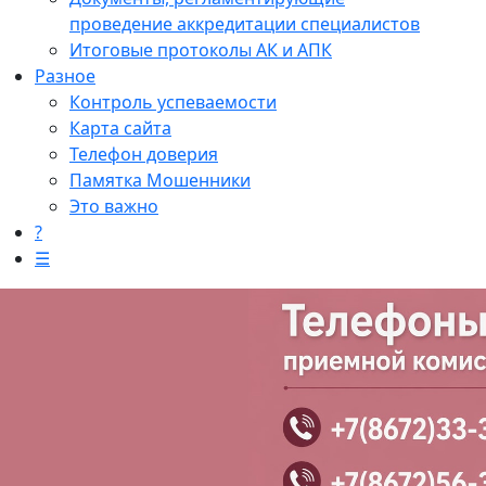
проведение аккредитации специалистов
Итоговые протоколы АК и АПК
Разное
Контроль успеваемости
Карта сайта
Телефон доверия
Памятка Мошенники
Это важно
?
☰