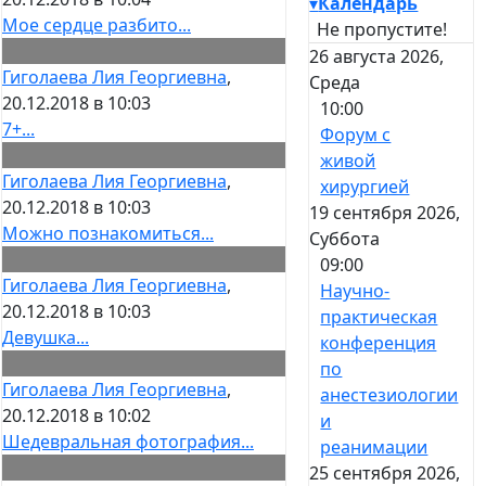
▾
Календарь
Мое сердце разбито...
Не пропустите!
26 августа 2026,
Гиголаева Лия Георгиевна
,
Среда
20.12.2018 в 10:03
10:00
7+...
Форум с
живой
Гиголаева Лия Георгиевна
,
хирургией
20.12.2018 в 10:03
19 сентября 2026,
Можно познакомиться...
Суббота
09:00
Гиголаева Лия Георгиевна
,
Научно-
20.12.2018 в 10:03
практическая
Девушка...
конференция
по
Гиголаева Лия Георгиевна
,
анестезиологии
20.12.2018 в 10:02
и
Шедевральная фотография...
реанимации
25 сентября 2026,