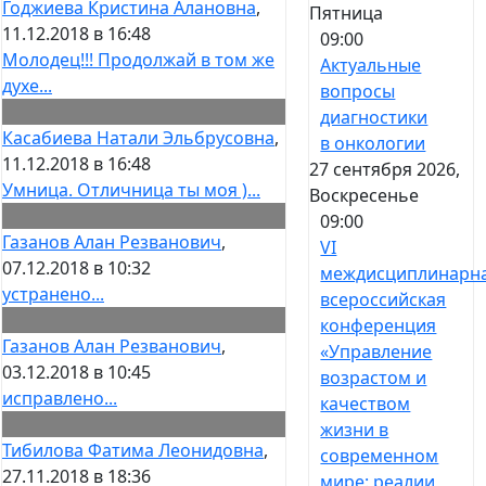
Годжиева Кристина Алановна
,
Пятница
11.12.2018 в 16:48
09:00
Молодец!!! Продолжай в том же
Актуальные
духе...
вопросы
диагностики
Касабиева Натали Эльбрусовна
,
в онкологии
11.12.2018 в 16:48
27 сентября 2026,
Умница. Отличница ты моя )...
Воскресенье
09:00
Газанов Алан Резванович
,
VI
07.12.2018 в 10:32
междисциплинарн
устранено...
всероссийская
конференция
Газанов Алан Резванович
,
«Управление
03.12.2018 в 10:45
возрастом и
исправлено...
качеством
жизни в
Тибилова Фатима Леонидовна
,
современном
27.11.2018 в 18:36
мире: реалии