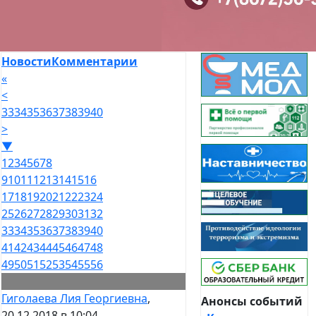
Новости
Комментарии
«
<
33
34
35
36
37
38
39
40
>
▼
1
2
3
4
5
6
7
8
9
10
11
12
13
14
15
16
17
18
19
20
21
22
23
24
25
26
27
28
29
30
31
32
33
34
35
36
37
38
39
40
41
42
43
44
45
46
47
48
49
50
51
52
53
54
55
56
Гиголаева Лия Георгиевна
,
Анонсы событий
20.12.2018 в 10:04