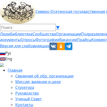
Северо-Осетинская государственная
▼
Люди
Библиотека
Сообщества
Организации
Подразделен
документы
Опросы
Фотографии
Вакансии
Прайсы
Коммен
Версия для слабовидящих
Рус
Eng
Главная
Сведения об обр. организации
Миссия, видение и цели
Структура
Руководство
Ученый Совет
Контакты