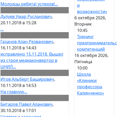
Молодцы ребята! успехов!...
и
возможности»
Дулуев Умар Русланович
,
6 октября 2026,
20.11.2018 в 15:28
Вторник
...
10:45
Тренинг
Газанов Алан Резванович
,
предпринимательс
16.11.2018 в 14:43
компетенций
исправлено 15.11.2018. Вышел
16 октября 2026,
из строя медиаконвертор в
Пятница
ЦНИЛ...
10:00
Школа
Итов Альберт Баширович
,
«Клиники
10.11.2018 в 14:53
профессора
На главную...
Калинченко»
Битаров Павел Аланович
,
30.10.2018 в 17:01
Целями и задачами