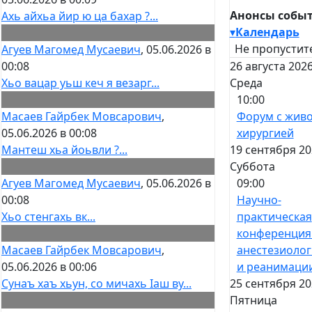
Анонсы собы
Ахь айхьа йир ю ца бахар ?...
▾
Календарь
Не пропустит
Агуев Магомед Мусаевич
, 05.06.2026 в
26 августа 2026
00:08
Среда
Хьо вацар уьш кеч я везарг...
10:00
Форум с жив
Масаев Гайрбек Мовсарович
,
хирургией
05.06.2026 в 00:08
19 сентября 20
Мантеш хьа йоьвли ?...
Суббота
09:00
Агуев Магомед Мусаевич
, 05.06.2026 в
Научно-
00:08
практическая
Хьо стенгахь вк...
конференция
анестезиоло
Масаев Гайрбек Мовсарович
,
и реанимаци
05.06.2026 в 00:06
25 сентября 20
Сунаъ хаъ хьун, со мичахь Ӏаш ву...
Пятница