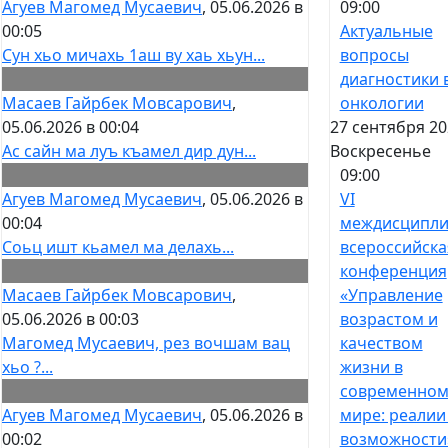
09:00
Агуев Магомед Мусаевич
, 05.06.2026 в
Актуальные
00:05
вопросы
Сун хьо мичахь 1аш ву хаь хьун...
диагностики 
онкологии
Масаев Гайрбек Мовсарович
,
27 сентября 20
05.06.2026 в 00:04
Воскресенье
Ас сайн ма луъ къамел дир дун...
09:00
VI
Агуев Магомед Мусаевич
, 05.06.2026 в
междисципли
00:04
всероссийска
Соьц ишт кьамел ма делахь...
конференция
«Управление
Масаев Гайрбек Мовсарович
,
возрастом и
05.06.2026 в 00:03
качеством
Магомед Мусаевич, рез вочшам вац
жизни в
хьо ?...
современно
мире: реалии
Агуев Магомед Мусаевич
, 05.06.2026 в
возможности
00:02