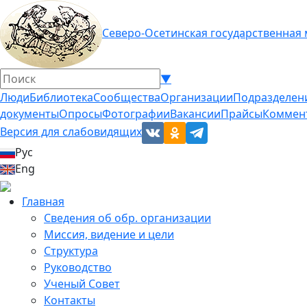
Северо-Осетинская государственная
▼
Люди
Библиотека
Сообщества
Организации
Подразделен
документы
Опросы
Фотографии
Вакансии
Прайсы
Коммен
Версия для слабовидящих
Рус
Eng
Главная
Сведения об обр. организации
Миссия, видение и цели
Структура
Руководство
Ученый Совет
Контакты