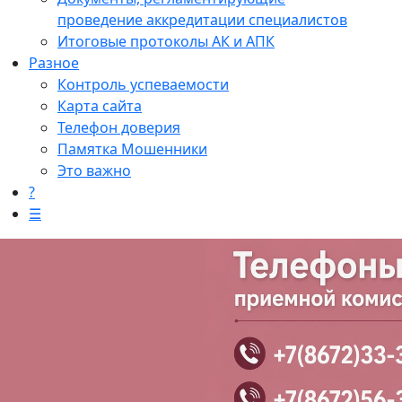
проведение аккредитации специалистов
Итоговые протоколы АК и АПК
Разное
Контроль успеваемости
Карта сайта
Телефон доверия
Памятка Мошенники
Это важно
?
☰