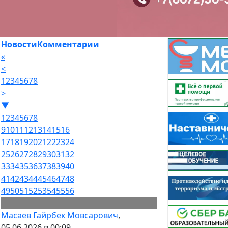
Новости
Комментарии
«
<
1
2
3
4
5
6
7
8
>
▼
1
2
3
4
5
6
7
8
9
10
11
12
13
14
15
16
17
18
19
20
21
22
23
24
25
26
27
28
29
30
31
32
33
34
35
36
37
38
39
40
41
42
43
44
45
46
47
48
49
50
51
52
53
54
55
56
Масаев Гайрбек Мовсарович
,
05.06.2026 в 00:09