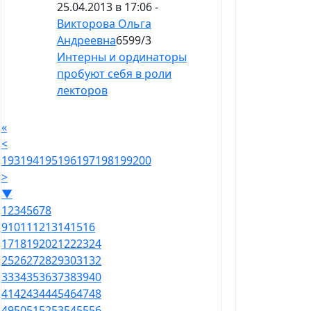
25.04.2013 в 17:06 -
Викторова Ольга
Андреевна
6599
/
3
Интерны и ординаторы
пробуют себя в роли
лекторов
«
<
193
194
195
196
197
198
199
200
>
▼
1
2
3
4
5
6
7
8
9
10
11
12
13
14
15
16
17
18
19
20
21
22
23
24
25
26
27
28
29
30
31
32
33
34
35
36
37
38
39
40
41
42
43
44
45
46
47
48
49
50
51
52
53
54
55
56