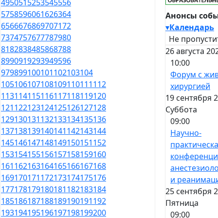
49
50
51
52
53
54
55
56
57
58
59
60
61
62
63
64
Анонсы соб
65
66
67
68
69
70
71
72
▾
Календарь
73
74
75
76
77
78
79
80
Не пропусти
81
82
83
84
85
86
87
88
26 августа 20
89
90
91
92
93
94
95
96
10:00
97
98
99
100
101
102
103
104
Форум с жи
105
106
107
108
109
110
111
112
хирургией
113
114
115
116
117
118
119
120
19 сентября 2
121
122
123
124
125
126
127
128
Суббота
129
130
131
132
133
134
135
136
09:00
137
138
139
140
141
142
143
144
Научно-
145
146
147
148
149
150
151
152
практическ
153
154
155
156
157
158
159
160
конференци
161
162
163
164
165
166
167
168
анестезиол
169
170
171
172
173
174
175
176
и реанимац
177
178
179
180
181
182
183
184
25 сентября 2
185
186
187
188
189
190
191
192
Пятница
193
194
195
196
197
198
199
200
09:00