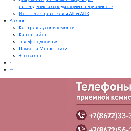
проведение аккредитации специалистов
Итоговые протоколы АК и АПК
Разное
Контроль успеваемости
Карта сайта
Телефон доверия
Памятка Мошенники
Это важно
?
☰