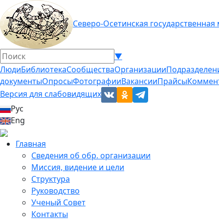
Северо-Осетинская государственная
▼
Люди
Библиотека
Сообщества
Организации
Подразделен
документы
Опросы
Фотографии
Вакансии
Прайсы
Коммен
Версия для слабовидящих
Рус
Eng
Главная
Сведения об обр. организации
Миссия, видение и цели
Структура
Руководство
Ученый Совет
Контакты