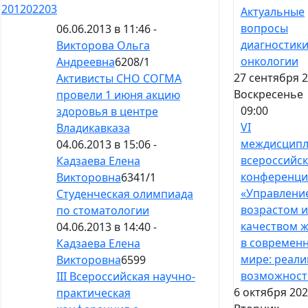
201
202
203
Актуальные
вопросы
06.06.2013 в 11:46 -
диагностики
Викторова Ольга
онкологии
Андреевна
6208
/
1
27 сентября 2
Активисты СНО СОГМА
Воскресенье
провели 1 июня акцию
09:00
здоровья в центре
VI
Владикавказа
междисципл
04.06.2013 в 15:06 -
всероссийс
Кадзаева Елена
конференци
Викторовна
6341
/
1
«Управлени
Студенческая олимпиада
возрастом и
по стоматологии
качеством 
04.06.2013 в 14:40 -
в современ
Кадзаева Елена
мире: реали
Викторовна
6599
возможност
III Всероссийская научно-
6 октября 202
практическая