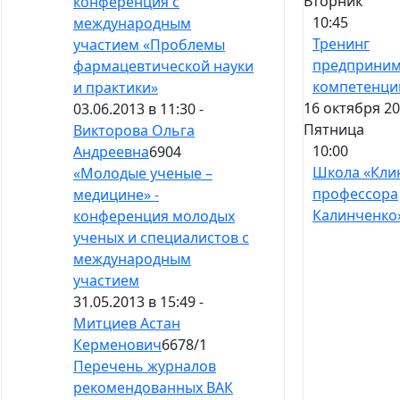
Вторник
конференция с
10:45
международным
Тренинг
участием «Проблемы
предприним
фармацевтической науки
компетенци
и практики»
16 октября 20
03.06.2013 в 11:30 -
Пятница
Викторова Ольга
10:00
Андреевна
6904
Школа «Кли
«Молодые ученые –
профессора
медицине» -
Калинченко
конференция молодых
ученых и специалистов с
международным
участием
31.05.2013 в 15:49 -
Митциев Астан
Керменович
6678
/
1
Перечень журналов
рекомендованных ВАК