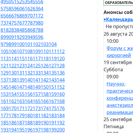
49
50
51
52
53
54
55
56
57
58
59
60
61
62
63
64
Анонсы со
65
66
67
68
69
70
71
72
▾
Календар
73
74
75
76
77
78
79
80
Не пропуст
81
82
83
84
85
86
87
88
26 августа 2
89
90
91
92
93
94
95
96
10:00
97
98
99
100
101
102
103
104
Форум с ж
105
106
107
108
109
110
111
112
хирургией
113
114
115
116
117
118
119
120
19 сентября 
121
122
123
124
125
126
127
128
Суббота
129
130
131
132
133
134
135
136
09:00
137
138
139
140
141
142
143
144
Научно-
145
146
147
148
149
150
151
152
практичес
153
154
155
156
157
158
159
160
конференц
161
162
163
164
165
166
167
168
анестезиол
169
170
171
172
173
174
175
176
реанимац
177
178
179
180
181
182
183
184
25 сентября 
185
186
187
188
189
190
191
192
Пятница
193
194
195
196
197
198
199
200