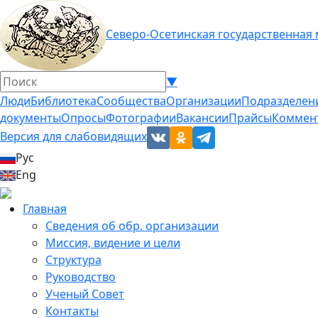
Северо-Осетинская государственная
▼
Люди
Библиотека
Сообщества
Организации
Подразделен
документы
Опросы
Фотографии
Вакансии
Прайсы
Коммен
Версия для слабовидящих
Рус
Eng
Главная
Сведения об обр. организации
Миссия, видение и цели
Структура
Руководство
Ученый Совет
Контакты