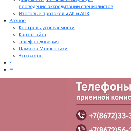
проведение аккредитации специалистов
Итоговые протоколы АК и АПК
Разное
Контроль успеваемости
Карта сайта
Телефон доверия
Памятка Мошенники
Это важно
?
☰