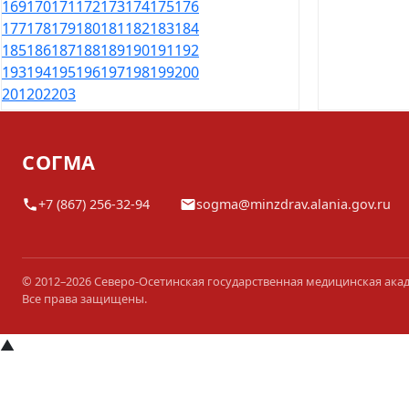
169
170
171
172
173
174
175
176
177
178
179
180
181
182
183
184
185
186
187
188
189
190
191
192
193
194
195
196
197
198
199
200
201
202
203
СОГМА
+7 (867) 256-32-94
sogma@minzdrav.alania.gov.ru
© 2012–2026 Северо-Осетинская государственная медицинская ака
Все права защищены.
▲