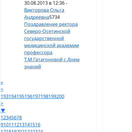
30.08.2013 в 12:36 -
Викторова Ольга
Андреевна
5734
Поздравление ректора
Северо-Осетинской
государственной
медицинской академии
профессора
Т.М.Гатагоновой с Днем
знаний
«
<
193
194
195
196
197
198
199
200
>
▼
1
2
3
4
5
6
7
8
9
10
11
12
13
14
15
16
17
18
19
20
21
22
23
24