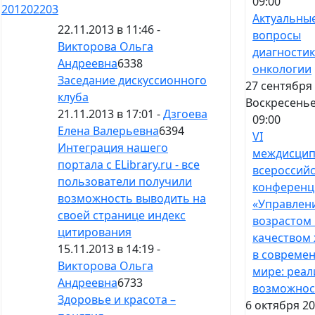
09:00
201
202
203
Актуальны
22.11.2013 в 11:46 -
вопросы
Викторова Ольга
диагностик
Андреевна
6338
онкологии
Заседание дискуссионного
27 сентября 
клуба
Воскресень
21.11.2013 в 17:01 -
Дзгоева
09:00
Елена Валерьевна
6394
VI
Интеграция нашего
междисцип
портала с ELibrary.ru - все
всероссий
пользователи получили
конференц
возможность выводить на
«Управлен
своей странице индекс
возрастом
цитирования
качеством
15.11.2013 в 14:19 -
в совреме
Викторова Ольга
мире: реал
Андреевна
6733
возможнос
Здоровье и красота –
6 октября 20