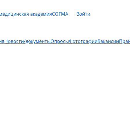
 медицинская академия
СОГМА
Войти
ия
Новости/документы
Опросы
Фотографии
Вакансии
Пра