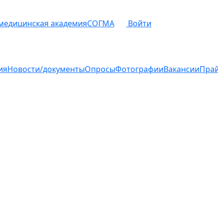
 медицинская академия
СОГМА
Войти
ия
Новости/документы
Опросы
Фотографии
Вакансии
Пра