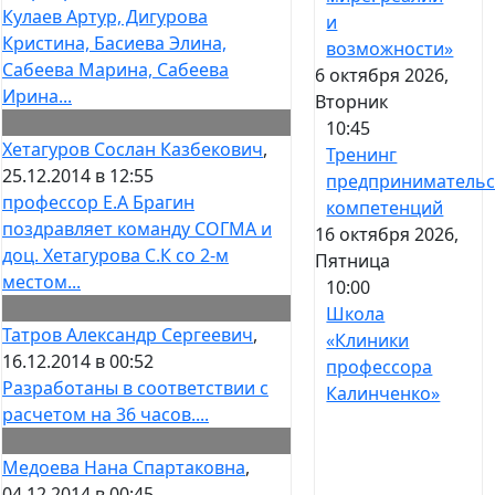
Кулаев Артур, Дигурова
и
Кристина, Басиева Элина,
возможности»
Сабеева Марина, Сабеева
6 октября 2026,
Ирина...
Вторник
10:45
Хетагуров Сослан Казбекович
,
Тренинг
25.12.2014 в 12:55
предпринимательс
профессор Е.А Брагин
компетенций
поздравляет команду СОГМА и
16 октября 2026,
доц. Хетагурова С.К со 2-м
Пятница
местом...
10:00
Школа
Татров Александр Сергеевич
,
«Клиники
16.12.2014 в 00:52
профессора
Разработаны в соответствии с
Калинченко»
расчетом на 36 часов....
Медоева Нана Спартаковна
,
04.12.2014 в 00:45