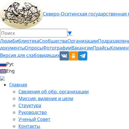
Северо-Осетинская государственная
▼
Люди
Библиотека
Сообщества
Организации
Подразделен
документы
Опросы
Фотографии
Вакансии
Прайсы
Коммен
Версия для слабовидящих
Рус
Eng
Главная
Сведения об обр. организации
Миссия, видение и цели
Структура
Руководство
Ученый Совет
Контакты