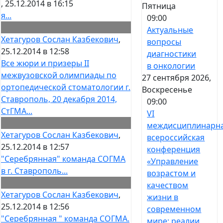
, 25.12.2014 в 16:15
Пятница
я...
09:00
Актуальные
Хетагуров Сослан Казбекович
,
вопросы
25.12.2014 в 12:58
диагностики
Все жюри и призеры II
в онкологии
межвузовской олимпиады по
27 сентября 2026,
ортопедической стоматологии г.
Воскресенье
Ставрополь, 20 декабря 2014,
09:00
СтГМА...
VI
междисциплинарн
Хетагуров Сослан Казбекович
,
всероссийская
25.12.2014 в 12:57
конференция
"Серебрянная" команда СОГМА
«Управление
в г. Ставрополь...
возрастом и
качеством
Хетагуров Сослан Казбекович
,
жизни в
25.12.2014 в 12:56
современном
"Серебрянная " команда СОГМА.
мире: реалии