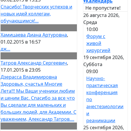
▾
Календарь
Спасибо! Творческих успехов и
Не пропустите!
новых идей коллегам,
26 августа 2026,
обучающимся!...
Среда
10:00
Хамицаева Диана Артуровна
,
Форум с
01.02.2015 в 16:57
живой
дж...
хирургией
19 сентября 2026,
Татров Александр Сергеевич
,
Суббота
17.01.2015 в 23:05
09:00
Дзерасса Владимировна
Научно-
Здоровья, счастья Многие
практическая
Лета!!! Мы Ваши ученики любим
конференция
и ценим Вас. Спасибо за все что
по
Вы сделали для маленьких и
анестезиологии
больших людей, для Академии. С
и
уважением, Александр Татров....
реанимации
25 сентября 2026,