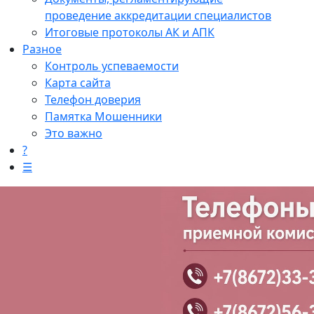
проведение аккредитации специалистов
Итоговые протоколы АК и АПК
Разное
Контроль успеваемости
Карта сайта
Телефон доверия
Памятка Мошенники
Это важно
?
☰