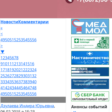
Новости
Комментарии
«
<
49
50
51
52
53
54
55
56
>
▼
1
2
3
4
5
6
7
8
9
10
11
12
13
14
15
16
17
18
19
20
21
22
23
24
25
26
27
28
29
30
31
32
33
34
35
36
37
38
39
40
41
42
43
44
45
46
47
48
49
50
51
52
53
54
55
56
Дзулаева Индира Юрьевна
,
Анонсы событий
06.02.2015 в 15:23