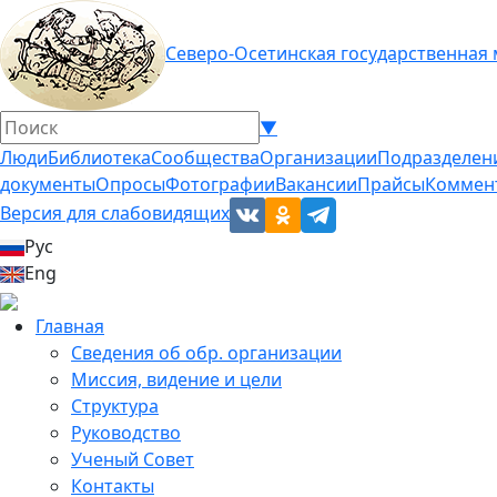
Северо-Осетинская государственная
▼
Люди
Библиотека
Сообщества
Организации
Подразделен
документы
Опросы
Фотографии
Вакансии
Прайсы
Коммен
Версия для слабовидящих
Рус
Eng
Главная
Сведения об обр. организации
Миссия, видение и цели
Структура
Руководство
Ученый Совет
Контакты