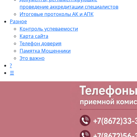
проведение аккредитации специалистов
Итоговые протоколы АК и АПК
Разное
Контроль успеваемости
Карта сайта
Телефон доверия
Памятка Мошенники
Это важно
?
☰