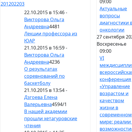
09:00
201
202
203
Актуальные
22.10.2015 в 15:46 -
вопросы
Викторова Ольга
диагностики 
Андреевна
4481
онкологии
Лекции профессора из
27 сентября 20
ЮАР
Воскресенье
21.10.2015 в 16:59 -
09:00
Викторова Ольга
VI
Андреевна
4236
междисципли
О результатах
всероссийска
соревнований по
конференция
баскетболу
«Управление
21.10.2015 в 13:54 -
возрастом и
Дзгоева Елена
качеством
Валерьевна
4594
/
1
жизни в
В нашей академии
современном
прошли хетагуровские
мире: реалии
чтения
возможности