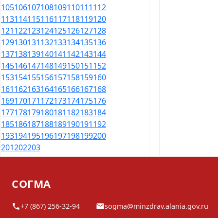
105
106
107
108
109
110
111
112
113
114
115
116
117
118
119
120
121
122
123
124
125
126
127
128
129
130
131
132
133
134
135
136
137
138
139
140
141
142
143
144
145
146
147
148
149
150
151
152
153
154
155
156
157
158
159
160
161
162
163
164
165
166
167
168
169
170
171
172
173
174
175
176
177
178
179
180
181
182
183
184
185
186
187
188
189
190
191
192
193
194
195
196
197
198
199
200
201
202
203
СОГМА
+7 (867) 256-32-94
sogma@minzdrav.alania.gov.ru