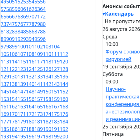
49
50
51
52
53
54
55
56
Анонсы собы
57
58
59
60
61
62
63
64
▾
Календарь
65
66
67
68
69
70
71
72
Не пропустите
73
74
75
76
77
78
79
80
26 августа 2026
81
82
83
84
85
86
87
88
Среда
89
90
91
92
93
94
95
96
10:00
97
98
99
100
101
102
103
104
Форум с жив
105
106
107
108
109
110
111
112
хирургией
113
114
115
116
117
118
119
120
19 сентября 20
121
122
123
124
125
126
127
128
Суббота
129
130
131
132
133
134
135
136
09:00
137
138
139
140
141
142
143
144
Научно-
145
146
147
148
149
150
151
152
практическая
153
154
155
156
157
158
159
160
конференция
161
162
163
164
165
166
167
168
анестезиолог
169
170
171
172
173
174
175
176
и реанимаци
177
178
179
180
181
182
183
184
25 сентября 20
185
186
187
188
189
190
191
192
Пятница
193
194
195
196
197
198
199
200