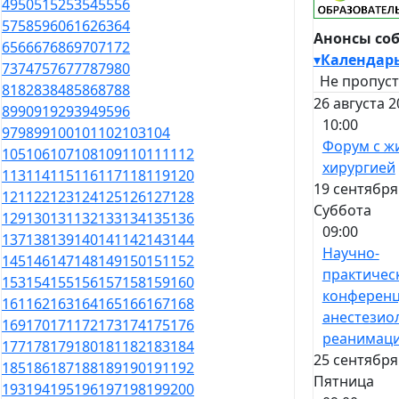
49
50
51
52
53
54
55
56
57
58
59
60
61
62
63
64
Анонсы со
65
66
67
68
69
70
71
72
▾
Календар
73
74
75
76
77
78
79
80
Не пропуст
81
82
83
84
85
86
87
88
26 августа 2
89
90
91
92
93
94
95
96
10:00
97
98
99
100
101
102
103
104
Форум с ж
105
106
107
108
109
110
111
112
хирургией
113
114
115
116
117
118
119
120
19 сентября
121
122
123
124
125
126
127
128
Суббота
129
130
131
132
133
134
135
136
09:00
137
138
139
140
141
142
143
144
Научно-
145
146
147
148
149
150
151
152
практичес
153
154
155
156
157
158
159
160
конференц
161
162
163
164
165
166
167
168
анестезио
169
170
171
172
173
174
175
176
реанимац
177
178
179
180
181
182
183
184
25 сентября
185
186
187
188
189
190
191
192
Пятница
193
194
195
196
197
198
199
200