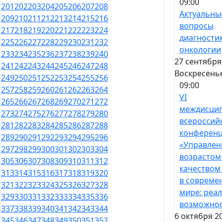
09:00
201
202
203
204
205
206
207
208
Актуальны
209
210
211
212
213
214
215
216
вопросы
217
218
219
220
221
222
223
224
диагностик
225
226
227
228
229
230
231
232
онкологии
233
234
235
236
237
238
239
240
27 сентября
241
242
243
244
245
246
247
248
Воскресень
249
250
251
252
253
254
255
256
09:00
257
258
259
260
261
262
263
264
VI
265
266
267
268
269
270
271
272
междисци
273
274
275
276
277
278
279
280
всероссий
281
282
283
284
285
286
287
288
конферен
289
290
291
292
293
294
295
296
«Управлен
297
298
299
300
301
302
303
304
возрастом
305
306
307
308
309
310
311
312
качеством
313
314
315
316
317
318
319
320
в совреме
321
322
323
324
325
326
327
328
мире: реал
329
330
331
332
333
334
335
336
возможнос
337
338
339
340
341
342
343
344
6 октября 2
345
346
347
348
349
350
351
352