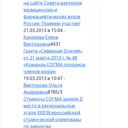
на сайте Совета ректоров
медицинских и
фармацевтических вузов
России. Примем участие!
21.03.2013 в 15:04 -
Кадзаева Елена
Викторовна
4431
Газета «Северная Осетия»
от 21 марта 2013 г. № 48
«Команда СОГМА покорила
членов жюри»
19.03.2013 в 10:47 -
Викторова Ольга
Андреевна
8785
/
3
Студенты СОГМА заняли II
место в региональном
этапе XXII Всероссийской
студенческой олимпиады
по хирургии