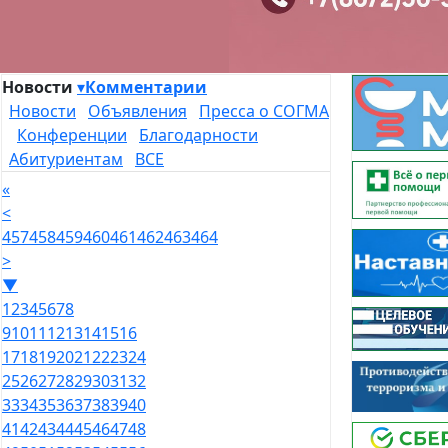
Новости
▾
Комментарии
Новости
Объявления
Пресса о СОГМА
Конференции
Благодарности
Абитуриентам
ВСЕ
«
<
457
458
459
460
461
462
463
464
>
▼
1
2
3
4
5
6
7
8
9
10
11
12
13
14
15
16
17
18
19
20
21
22
23
24
25
26
27
28
29
30
31
32
33
34
35
36
37
38
39
40
41
42
43
44
45
46
47
48