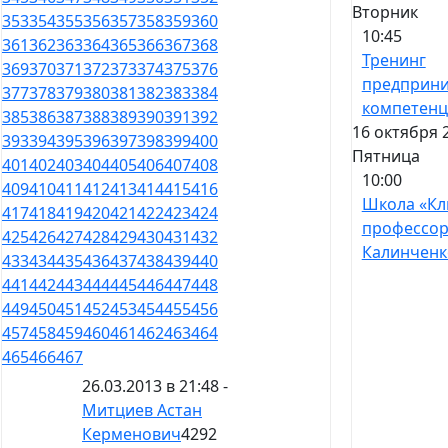
Вторник
353
354
355
356
357
358
359
360
10:45
361
362
363
364
365
366
367
368
Тренинг
369
370
371
372
373
374
375
376
предприни
377
378
379
380
381
382
383
384
компетен
385
386
387
388
389
390
391
392
16 октября 
393
394
395
396
397
398
399
400
Пятница
401
402
403
404
405
406
407
408
10:00
409
410
411
412
413
414
415
416
Школа «Кл
417
418
419
420
421
422
423
424
профессо
425
426
427
428
429
430
431
432
Калинченк
433
434
435
436
437
438
439
440
441
442
443
444
445
446
447
448
449
450
451
452
453
454
455
456
457
458
459
460
461
462
463
464
465
466
467
26.03.2013 в 21:48 -
Митциев Астан
Керменович
4292