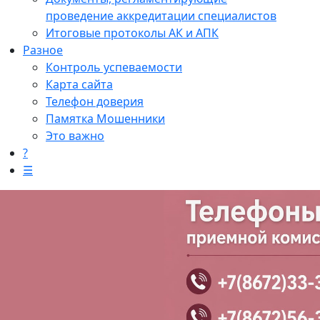
проведение аккредитации специалистов
Итоговые протоколы АК и АПК
Разное
Контроль успеваемости
Карта сайта
Телефон доверия
Памятка Мошенники
Это важно
?
☰