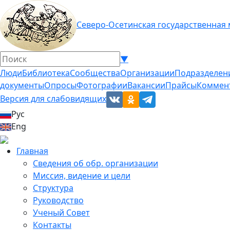
Северо-Осетинская государственная
▼
Люди
Библиотека
Сообщества
Организации
Подразделен
документы
Опросы
Фотографии
Вакансии
Прайсы
Коммен
Версия для слабовидящих
Рус
Eng
Главная
Сведения об обр. организации
Миссия, видение и цели
Структура
Руководство
Ученый Совет
Контакты