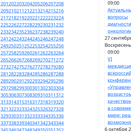
09:00
201
202
203
204
205
206
207
208
Актуальн
209
210
211
212
213
214
215
216
вопросы
217
218
219
220
221
222
223
224
диагности
225
226
227
228
229
230
231
232
онкологи
233
234
235
236
237
238
239
240
27 сентябр
241
242
243
244
245
246
247
248
Воскресен
249
250
251
252
253
254
255
256
09:00
257
258
259
260
261
262
263
264
VI
265
266
267
268
269
270
271
272
междисци
273
274
275
276
277
278
279
280
всеросси
281
282
283
284
285
286
287
288
конферен
289
290
291
292
293
294
295
296
«Управле
297
298
299
300
301
302
303
304
возрасто
305
306
307
308
309
310
311
312
качество
313
314
315
316
317
318
319
320
в соврем
321
322
323
324
325
326
327
328
мире: реа
329
330
331
332
333
334
335
336
возможно
337
338
339
340
341
342
343
344
6 октября 2
345
346
347
348
349
350
351
352