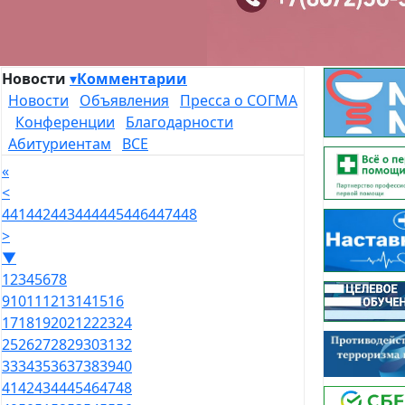
Новости
▾
Комментарии
Новости
Объявления
Пресса о СОГМА
Конференции
Благодарности
Абитуриентам
ВСЕ
«
<
441
442
443
444
445
446
447
448
>
▼
1
2
3
4
5
6
7
8
9
10
11
12
13
14
15
16
17
18
19
20
21
22
23
24
25
26
27
28
29
30
31
32
33
34
35
36
37
38
39
40
41
42
43
44
45
46
47
48