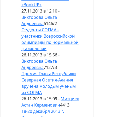
«BookUP»
27.11.2013 в 12:10 -
Викторова Ольга
Андреевна
6146
/
2
Студенты СОГМА -
участники Всероссийской
олимпиады по нормальной
физиологии
26.11.2013 в 15:56 -
Викторова Ольга
Андреевна
7127
/
3
Премия Главы Республики
Северная Осетия-Алания
вручена молодым ученым
из СОГМА
26.11.2013 в 15:09 -
Митциев
Астан Керменович
4413
18-20 декабря 2013 г.