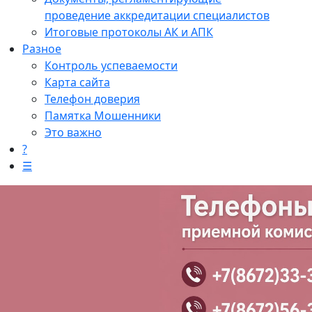
проведение аккредитации специалистов
Итоговые протоколы АК и АПК
Разное
Контроль успеваемости
Карта сайта
Телефон доверия
Памятка Мошенники
Это важно
?
☰