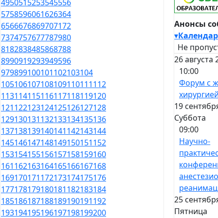
49
50
51
52
53
54
55
56
57
58
59
60
61
62
63
64
Анонсы с
65
66
67
68
69
70
71
72
▾
Календар
73
74
75
76
77
78
79
80
Не пропус
81
82
83
84
85
86
87
88
26 августа 
89
90
91
92
93
94
95
96
10:00
97
98
99
100
101
102
103
104
Форум с 
105
106
107
108
109
110
111
112
хирургие
113
114
115
116
117
118
119
120
19 сентябр
121
122
123
124
125
126
127
128
Суббота
129
130
131
132
133
134
135
136
09:00
137
138
139
140
141
142
143
144
Научно-
145
146
147
148
149
150
151
152
практиче
153
154
155
156
157
158
159
160
конферен
161
162
163
164
165
166
167
168
анестезио
169
170
171
172
173
174
175
176
реанимац
177
178
179
180
181
182
183
184
25 сентябр
185
186
187
188
189
190
191
192
Пятница
193
194
195
196
197
198
199
200