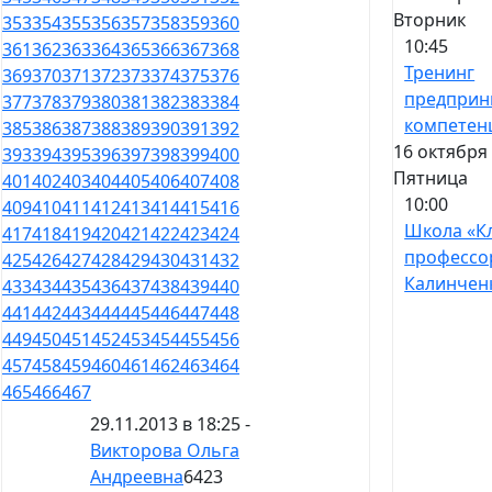
Вторник
353
354
355
356
357
358
359
360
10:45
361
362
363
364
365
366
367
368
Тренинг
369
370
371
372
373
374
375
376
предприн
377
378
379
380
381
382
383
384
компетен
385
386
387
388
389
390
391
392
16 октября 
393
394
395
396
397
398
399
400
Пятница
401
402
403
404
405
406
407
408
10:00
409
410
411
412
413
414
415
416
Школа «К
417
418
419
420
421
422
423
424
профессо
425
426
427
428
429
430
431
432
Калинчен
433
434
435
436
437
438
439
440
441
442
443
444
445
446
447
448
449
450
451
452
453
454
455
456
457
458
459
460
461
462
463
464
465
466
467
29.11.2013 в 18:25 -
Викторова Ольга
Андреевна
6423