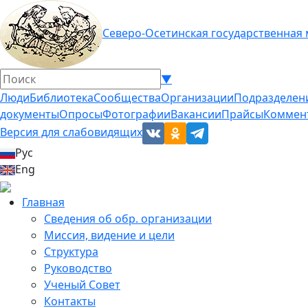
Северо-Осетинская государственная
▼
Люди
Библиотека
Сообщества
Организации
Подразделен
документы
Опросы
Фотографии
Вакансии
Прайсы
Коммен
Версия для слабовидящих
Рус
Eng
Главная
Сведения об обр. организации
Миссия, видение и цели
Структура
Руководство
Ученый Совет
Контакты