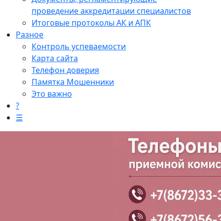
проведение аккредитации специалистов
Итоговые протоколы АК и АПК
Разное
Контроль успеваемости
Карта сайта
Телефон доверия
Памятка Мошенники
Это важно
?
☰