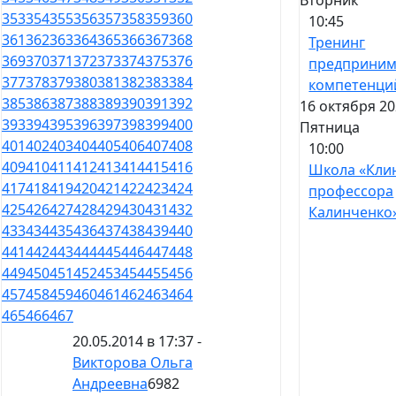
Вторник
353
354
355
356
357
358
359
360
10:45
361
362
363
364
365
366
367
368
Тренинг
369
370
371
372
373
374
375
376
предприним
377
378
379
380
381
382
383
384
компетенци
385
386
387
388
389
390
391
392
16 октября 20
393
394
395
396
397
398
399
400
Пятница
401
402
403
404
405
406
407
408
10:00
409
410
411
412
413
414
415
416
Школа «Кли
417
418
419
420
421
422
423
424
профессора
425
426
427
428
429
430
431
432
Калинченко
433
434
435
436
437
438
439
440
441
442
443
444
445
446
447
448
449
450
451
452
453
454
455
456
457
458
459
460
461
462
463
464
465
466
467
20.05.2014 в 17:37 -
Викторова Ольга
Андреевна
6982