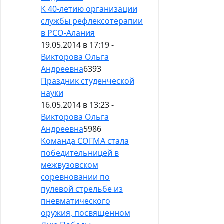
К 40-летию организации
службы рефлексотерапии
в РСО-Алания
19.05.2014 в 17:19 -
Викторова Ольга
Андреевна
6393
Праздник студенческой
науки
16.05.2014 в 13:23 -
Викторова Ольга
Андреевна
5986
Команда СОГМА стала
победительницей в
межвузовском
соревновании по
пулевой стрельбе из
пневматического
оружия, посвященном