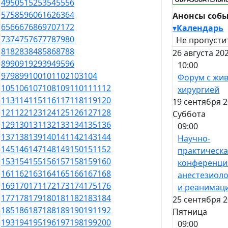
49
50
51
52
53
54
55
56
57
58
59
60
61
62
63
64
Анонсы соб
65
66
67
68
69
70
71
72
▾
Календарь
73
74
75
76
77
78
79
80
Не пропусти
81
82
83
84
85
86
87
88
26 августа 20
89
90
91
92
93
94
95
96
10:00
97
98
99
100
101
102
103
104
Форум с жи
105
106
107
108
109
110
111
112
хирургией
113
114
115
116
117
118
119
120
19 сентября 2
121
122
123
124
125
126
127
128
Суббота
129
130
131
132
133
134
135
136
09:00
137
138
139
140
141
142
143
144
Научно-
145
146
147
148
149
150
151
152
практическ
153
154
155
156
157
158
159
160
конференци
161
162
163
164
165
166
167
168
анестезиол
169
170
171
172
173
174
175
176
и реанимац
177
178
179
180
181
182
183
184
25 сентября 2
185
186
187
188
189
190
191
192
Пятница
193
194
195
196
197
198
199
200
09:00