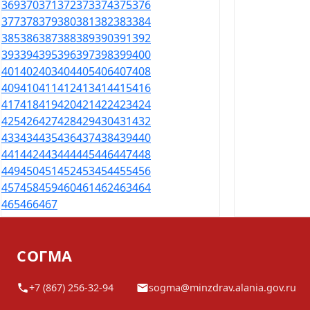
369
370
371
372
373
374
375
376
377
378
379
380
381
382
383
384
385
386
387
388
389
390
391
392
393
394
395
396
397
398
399
400
401
402
403
404
405
406
407
408
409
410
411
412
413
414
415
416
417
418
419
420
421
422
423
424
425
426
427
428
429
430
431
432
433
434
435
436
437
438
439
440
441
442
443
444
445
446
447
448
449
450
451
452
453
454
455
456
457
458
459
460
461
462
463
464
465
466
467
СОГМА
+7 (867) 256-32-94
sogma@minzdrav.alania.gov.ru