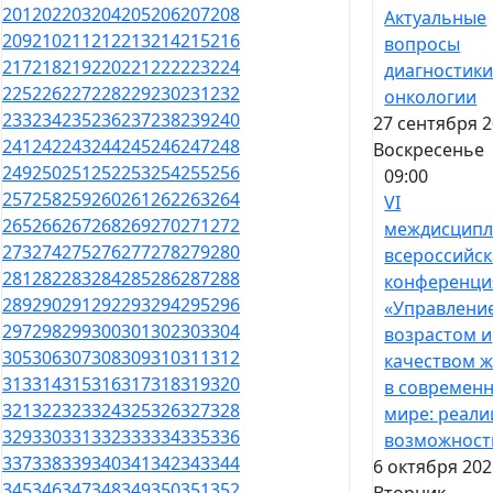
201
202
203
204
205
206
207
208
Актуальные
209
210
211
212
213
214
215
216
вопросы
217
218
219
220
221
222
223
224
диагностики
225
226
227
228
229
230
231
232
онкологии
233
234
235
236
237
238
239
240
27 сентября 2
241
242
243
244
245
246
247
248
Воскресенье
249
250
251
252
253
254
255
256
09:00
257
258
259
260
261
262
263
264
VI
265
266
267
268
269
270
271
272
междисципл
273
274
275
276
277
278
279
280
всероссийск
281
282
283
284
285
286
287
288
конференци
289
290
291
292
293
294
295
296
«Управлени
297
298
299
300
301
302
303
304
возрастом и
305
306
307
308
309
310
311
312
качеством 
313
314
315
316
317
318
319
320
в современ
321
322
323
324
325
326
327
328
мире: реали
329
330
331
332
333
334
335
336
возможност
337
338
339
340
341
342
343
344
6 октября 202
345
346
347
348
349
350
351
352