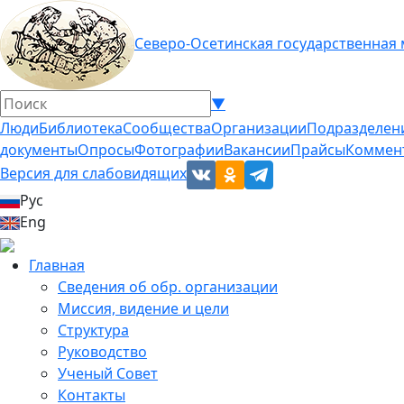
Северо-Осетинская государственная
▼
Люди
Библиотека
Сообщества
Организации
Подразделен
документы
Опросы
Фотографии
Вакансии
Прайсы
Коммен
Версия для слабовидящих
Рус
Eng
Главная
Сведения об обр. организации
Миссия, видение и цели
Структура
Руководство
Ученый Совет
Контакты