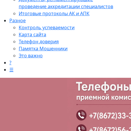
проведение аккредитации специалистов
Итоговые протоколы АК и АПК
Разное
Контроль успеваемости
Карта сайта
Телефон доверия
Памятка Мошенники
Это важно
?
☰