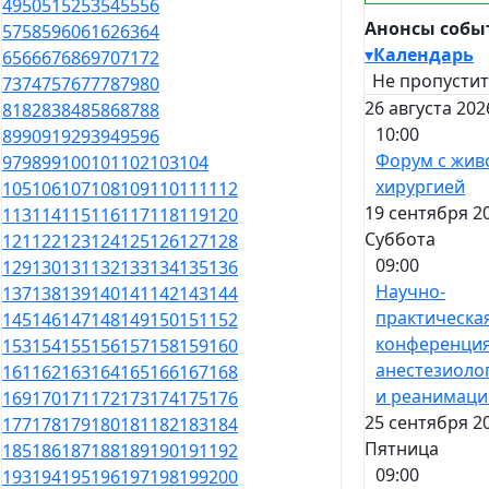
49
50
51
52
53
54
55
56
Анонсы собы
57
58
59
60
61
62
63
64
▾
Календарь
65
66
67
68
69
70
71
72
Не пропустит
73
74
75
76
77
78
79
80
26 августа 202
81
82
83
84
85
86
87
88
10:00
89
90
91
92
93
94
95
96
Форум с жив
97
98
99
100
101
102
103
104
хирургией
105
106
107
108
109
110
111
112
19 сентября 2
113
114
115
116
117
118
119
120
Суббота
121
122
123
124
125
126
127
128
09:00
129
130
131
132
133
134
135
136
Научно-
137
138
139
140
141
142
143
144
практическа
145
146
147
148
149
150
151
152
конференция
153
154
155
156
157
158
159
160
анестезиоло
161
162
163
164
165
166
167
168
и реанимаци
169
170
171
172
173
174
175
176
25 сентября 2
177
178
179
180
181
182
183
184
Пятница
185
186
187
188
189
190
191
192
09:00
193
194
195
196
197
198
199
200