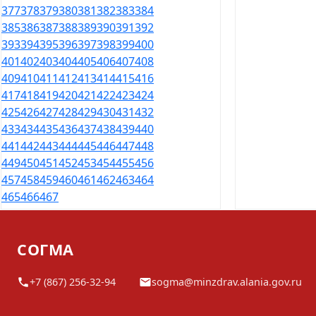
377
378
379
380
381
382
383
384
385
386
387
388
389
390
391
392
393
394
395
396
397
398
399
400
401
402
403
404
405
406
407
408
409
410
411
412
413
414
415
416
417
418
419
420
421
422
423
424
425
426
427
428
429
430
431
432
433
434
435
436
437
438
439
440
441
442
443
444
445
446
447
448
449
450
451
452
453
454
455
456
457
458
459
460
461
462
463
464
465
466
467
СОГМА
+7 (867) 256-32-94
sogma@minzdrav.alania.gov.ru