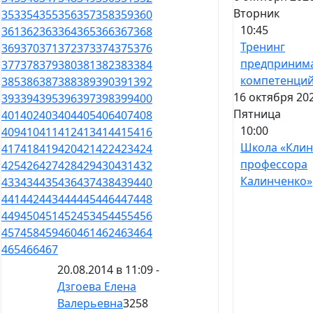
Вторник
353
354
355
356
357
358
359
360
10:45
361
362
363
364
365
366
367
368
Тренинг
369
370
371
372
373
374
375
376
предпринима
377
378
379
380
381
382
383
384
компетенци
385
386
387
388
389
390
391
392
16 октября 202
393
394
395
396
397
398
399
400
Пятница
401
402
403
404
405
406
407
408
10:00
409
410
411
412
413
414
415
416
Школа «Клин
417
418
419
420
421
422
423
424
профессора
425
426
427
428
429
430
431
432
Калинченко»
433
434
435
436
437
438
439
440
441
442
443
444
445
446
447
448
449
450
451
452
453
454
455
456
457
458
459
460
461
462
463
464
465
466
467
20.08.2014 в 11:09 -
Дзгоева Елена
Валерьевна
3258