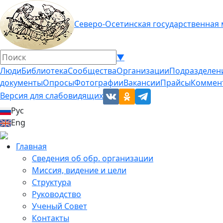
Северо-Осетинская государственная
▼
Люди
Библиотека
Сообщества
Организации
Подразделен
документы
Опросы
Фотографии
Вакансии
Прайсы
Коммен
Версия для слабовидящих
Рус
Eng
Главная
Сведения об обр. организации
Миссия, видение и цели
Структура
Руководство
Ученый Совет
Контакты