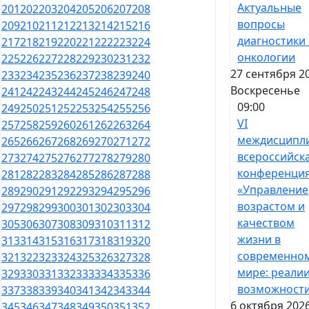
Актуальные
201
202
203
204
205
206
207
208
вопросы
209
210
211
212
213
214
215
216
диагностики 
217
218
219
220
221
222
223
224
онкологии
225
226
227
228
229
230
231
232
27 сентября 2
233
234
235
236
237
238
239
240
Воскресенье
241
242
243
244
245
246
247
248
09:00
249
250
251
252
253
254
255
256
VI
257
258
259
260
261
262
263
264
междисципл
265
266
267
268
269
270
271
272
всероссийск
273
274
275
276
277
278
279
280
конференци
281
282
283
284
285
286
287
288
«Управление
289
290
291
292
293
294
295
296
возрастом и
297
298
299
300
301
302
303
304
качеством
305
306
307
308
309
310
311
312
жизни в
313
314
315
316
317
318
319
320
современно
321
322
323
324
325
326
327
328
мире: реалии
329
330
331
332
333
334
335
336
возможност
337
338
339
340
341
342
343
344
6 октября 2026
345
346
347
348
349
350
351
352