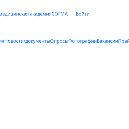
 медицинская академия
СОГМА
Войти
ия
Новости/документы
Опросы
Фотографии
Вакансии
Пра