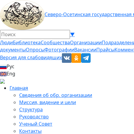
Северо-Осетинская государственная
▼
Люди
Библиотека
Сообщества
Организации
Подразделен
документы
Опросы
Фотографии
Вакансии
Прайсы
Коммен
Версия для слабовидящих
Рус
Eng
Главная
Сведения об обр. организации
Миссия, видение и цели
Структура
Руководство
Ученый Совет
Контакты