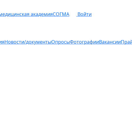
 медицинская академия
СОГМА
Войти
ия
Новости/документы
Опросы
Фотографии
Вакансии
Пра