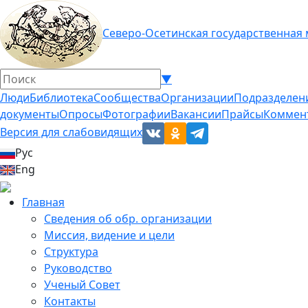
Северо-Осетинская государственная
▼
Люди
Библиотека
Сообщества
Организации
Подразделен
документы
Опросы
Фотографии
Вакансии
Прайсы
Коммен
Версия для слабовидящих
Рус
Eng
Главная
Сведения об обр. организации
Миссия, видение и цели
Структура
Руководство
Ученый Совет
Контакты