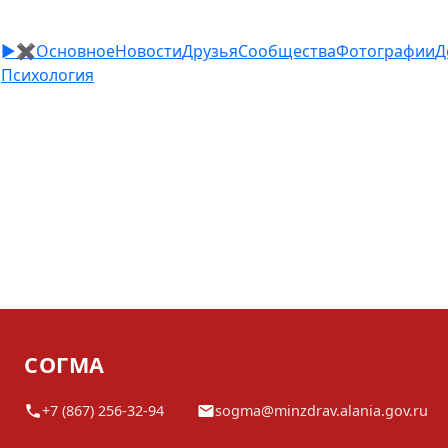
►
✖
Основное
Новости
Друзья
Сообщества
Фотографии
Д
Психология
СОГМА
+7 (867) 256-32-94
sogma@minzdrav.alania.gov.ru