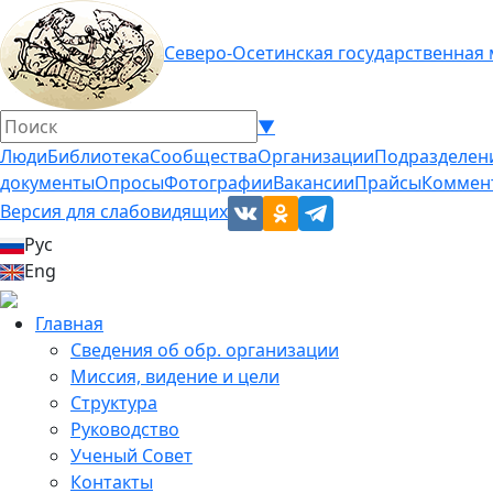
Северо-Осетинская государственная
▼
Люди
Библиотека
Сообщества
Организации
Подразделен
документы
Опросы
Фотографии
Вакансии
Прайсы
Коммен
Версия для слабовидящих
Рус
Eng
Главная
Сведения об обр. организации
Миссия, видение и цели
Структура
Руководство
Ученый Совет
Контакты