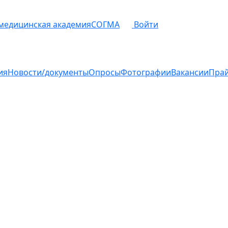
 медицинская академия
СОГМА
Войти
ия
Новости/документы
Опросы
Фотографии
Вакансии
Пра