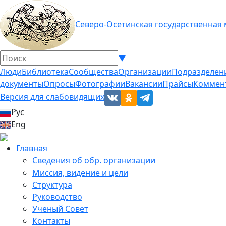
Северо-Осетинская государственная
▼
Люди
Библиотека
Сообщества
Организации
Подразделен
документы
Опросы
Фотографии
Вакансии
Прайсы
Коммен
Версия для слабовидящих
Рус
Eng
Главная
Сведения об обр. организации
Миссия, видение и цели
Структура
Руководство
Ученый Совет
Контакты