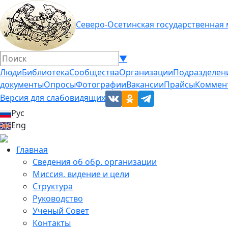
Северо-Осетинская государственная
▼
Люди
Библиотека
Сообщества
Организации
Подразделен
документы
Опросы
Фотографии
Вакансии
Прайсы
Коммен
Версия для слабовидящих
Рус
Eng
Главная
Сведения об обр. организации
Миссия, видение и цели
Структура
Руководство
Ученый Совет
Контакты