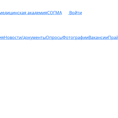
 медицинская академия
СОГМА
Войти
ия
Новости/документы
Опросы
Фотографии
Вакансии
Пра