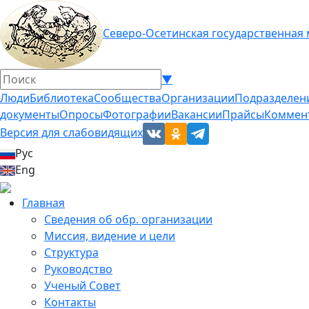
Северо-Осетинская государственная
▼
Люди
Библиотека
Сообщества
Организации
Подразделен
документы
Опросы
Фотографии
Вакансии
Прайсы
Коммен
Версия для слабовидящих
Рус
Eng
Главная
Сведения об обр. организации
Миссия, видение и цели
Структура
Руководство
Ученый Совет
Контакты