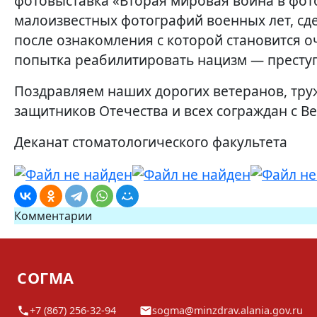
фотовыставка «Вторая мировая война в фот
малоизвестных фотографий военных лет, сд
после ознакомления с которой становится о
попытка реабилитировать нацизм — преступ
Поздравляем наших дорогих ветеранов, тру
защитников Отечества и всех сограждан с В
Деканат стоматологического факультета
Комментарии
СОГМА
+7 (867) 256-32-94
sogma@minzdrav.alania.gov.ru