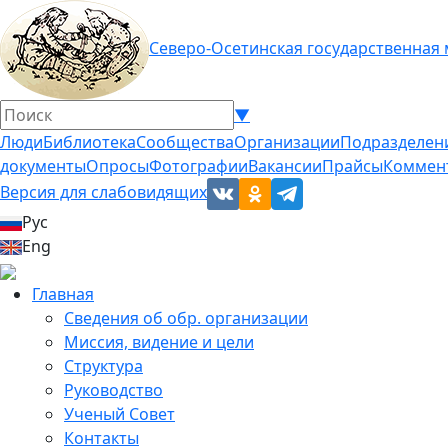
Северо-Осетинская государственная
▼
Люди
Библиотека
Сообщества
Организации
Подразделен
документы
Опросы
Фотографии
Вакансии
Прайсы
Коммен
Версия для слабовидящих
Рус
Eng
Главная
Сведения об обр. организации
Миссия, видение и цели
Структура
Руководство
Ученый Совет
Контакты