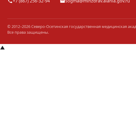
+7 (867) 256-32-94
sogma@minzdrav.alania.gov.ru
© 2012–2026 Северо-Осетинская государственная медицинская ака
Все права защищены.
▲